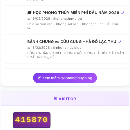
🎓 HỌC PHONG THỦY MIỄN PHÍ ĐẦU NĂM 2026
🔗
📅 16/02/2026 • 🌐 phongthuy.blog
Chia sẻ trọn vẹn – Không mở bán – Không thu phí Đầu năm
là…...
BÁNH CHƯNG vs CỬU CUNG – HÀ ĐỒ LẠC THƯ
🔗
📅 15/02/2026 • 🌐 phongthuy.blog
ĐỪNG “NHẬN VƠ BIỂU TƯỢNG” RỒI TƯỞNG LÀ HIỂU SÂU VĂN
HOÁ Gần đây, mỗi…...
🌟 Xem thêm tại phongthuy.blog
🎯 VISITOR
415870