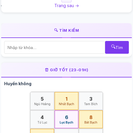
Trang sau →
🔍 TÌM KIẾM
🔍
Tìm
⏰ GIỜ TỐT (23-01H)
Huyền không
5
1
3
Ngũ Hoàng
Nhất Bạch
Tam Bích
4
6
8
Tứ Lục
Lục Bạch
Bát Bạch