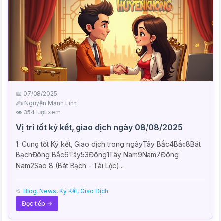
📅 07/08/2025
✍️ Nguyễn Mạnh Linh
👁 354 lượt xem
Vị trí tốt ký kết, giao dịch ngày 08/08/2025
1. Cung tốt Ký kết, Giao dịch trong ngàyTây Bắc4Bắc8Bát
BạchĐông Bắc6Tây53Đông1Tây Nam9Nam7Đông
Nam2Sao 8 (Bát Bạch - Tài Lộc)...
📂
Blog, News
,
Ký Kết, Giao Dịch
Đọc tiếp →