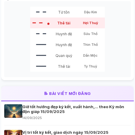
━ ━
Tử tôn
Dậu Kim
━ ━
Thê tài
Hợi Thuỷ
●
━ ━
Huynh đệ
Sửu Thổ
━━━
Huynh đệ
Thìn Thổ
━━━
Quan quỷ
Dần Mộc
━━━
Thê tài
Tý Thuỷ
📝 BÀI VIẾT MỚI ĐĂNG
Giờ tốt hướng đẹp ký kết, xuất hành,… theo Kỳ môn
độn giáp 15/09/2025
14/09/2025
Vị trí tốt ký kết, giao dịch ngày 15/09/2025