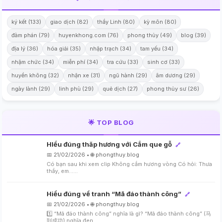
ký kết (133)
giao dịch (82)
thầy Linh (80)
kỳ môn (80)
đàm phán (79)
huyenkhong.com (76)
phong thủy (49)
blog (39)
địa lý (36)
hóa giải (35)
nhập trạch (34)
tam yếu (34)
nhậm chức (34)
miễn phí (34)
tra cứu (33)
sinh cơ (33)
huyền không (32)
nhận xe (31)
ngũ hành (29)
âm dương (29)
ngày lành (29)
linh phù (29)
quẻ dịch (27)
phong thủy sư (26)
🌟 TOP BLOG
HIểu đúng thăp hương với Cắm que gỗ
🔗
📅 21/02/2026 • 🌐 phongthuy.blog
Có bạn sau khi xem clip Không cắm hương vòng Có hỏi: Thưa
thầy, em…...
Hiểu đúng về tranh “Mã đáo thành công”
🔗
📅 21/02/2026 • 🌐 phongthuy.blog
1️⃣ “Mã đáo thành công” nghĩa là gì? “Mã đáo thành công” (马
到成功) nghĩa đen…...