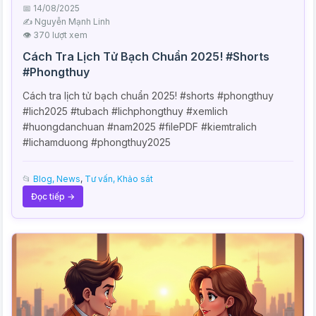
📅 14/08/2025
✍️ Nguyễn Mạnh Linh
👁 370 lượt xem
Cách Tra Lịch Tử Bạch Chuẩn 2025! #Shorts
#Phongthuy
Cách tra lịch tử bạch chuẩn 2025! #shorts #phongthuy
#lich2025 #tubach #lichphongthuy #xemlich
#huongdanchuan #nam2025 #filePDF #kiemtralich
#lichamduong #phongthuy2025
📂
Blog, News
,
Tư vấn, Khảo sát
Đọc tiếp →