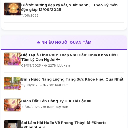
Giờ tốt hướng đẹp ký kết, xuất hành,… theo Kỳ môn
độn giáp 12/09/2025
11/09/2025
🔥 NHIỀU NGƯỜI QUAN TÂM
Hiệu Quả Linh Phù: Tháp Nhu Cầu: Chìa Khóa Hiểu
Tâm Lý Con Người 🔑
09/09/2025 • 👁️ 2278 lượt xem
Bình Nước Năng Lượng Tăng Sức Khỏe Hiệu Quả Nhất
13/09/2025 • 👁️ 2061 lượt xem
Cách Đặt Tên Công Ty Hút Tài Lộc 💼
10/09/2025 • 👁️ 1956 lượt xem
Sai Lầm Hài Hước Về Phong Thủy! 😂 #Shorts
#Phongthuy