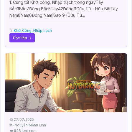
1. Cung tốt Khởi công, Nhập trạch trong ngàyTây
Bắc3Bắc7Đông Bắc5Tây42Đông9Cửu Tử - Hữu BậtTây
Nam8Nam6Đông Nam1Sao 9 (Cửu Tử...
📂
Khởi Công, Nhập trạch
Đọc tiếp →
📅 27/07/2025
✍️ Nguyễn Mạnh Linh
👁 946 lượt xem