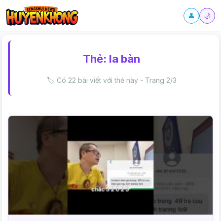
👤
🌙
Thẻ:
la bàn
🏷️ Có 22 bài viết với thẻ này - Trang 2/3