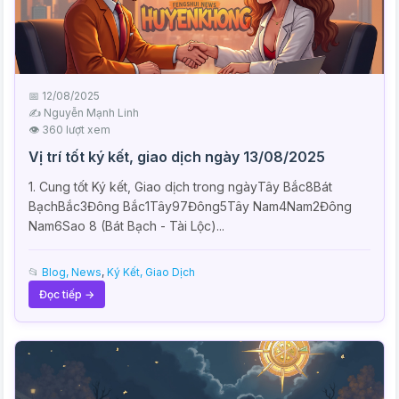
📅 12/08/2025
✍️ Nguyễn Mạnh Linh
👁 360 lượt xem
Vị trí tốt ký kết, giao dịch ngày 13/08/2025
1. Cung tốt Ký kết, Giao dịch trong ngàyTây Bắc8Bát
BạchBắc3Đông Bắc1Tây97Đông5Tây Nam4Nam2Đông
Nam6Sao 8 (Bát Bạch - Tài Lộc)...
📂
Blog, News
,
Ký Kết, Giao Dịch
Đọc tiếp →