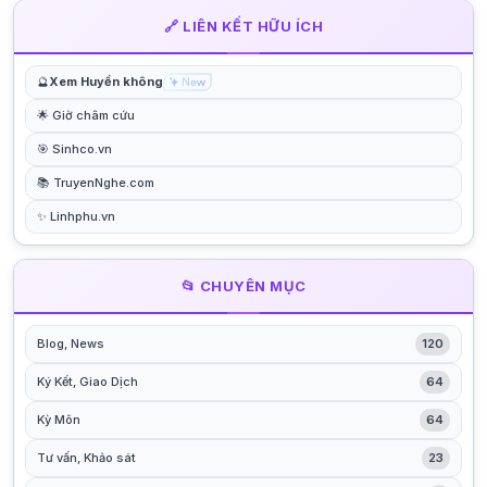
🔗 LIÊN KẾT HỮU ÍCH
🔮
Xem Huyền không
🌟 Giờ châm cứu
🎯 Sinhco.vn
📚 TruyenNghe.com
✨ Linhphu.vn
📂 CHUYÊN MỤC
Blog, News
120
Ký Kết, Giao Dịch
64
Kỳ Môn
64
Tư vấn, Khảo sát
23