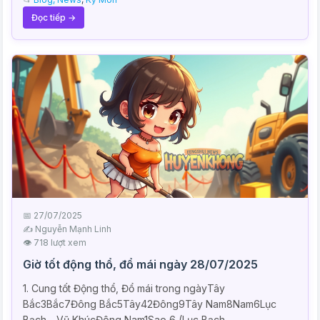
Đọc tiếp →
📅 27/07/2025
✍️ Nguyễn Mạnh Linh
👁 718 lượt xem
Giờ tốt động thổ, đổ mái ngày 28/07/2025
1. Cung tốt Động thổ, Đổ mái trong ngàyTây
Bắc3Bắc7Đông Bắc5Tây42Đông9Tây Nam8Nam6Lục
Bạch - Vũ KhúcĐông Nam1Sao 6 (Lục Bạch...