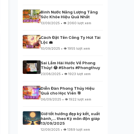
Bình Nước Năng Lượng Tăng
Sức Khỏe Hiệu Quả Nhất
13/09/2025 • 👁️ 2060 lượt xem
Cách Đặt Tên Công Ty Hút Tài
Lộc 💼
10/09/2025 • 👁️ 1955 lượt xem
Sai Lầm Hài Hước Về Phong
Thủy! 😂 #Shorts #Phongthuy
23/08/2025 • 👁️ 1923 lượt xem
Diễn Đàn Phong Thủy Hiệu
Quả cho Học Viên 🎯
06/09/2025 • 👁️ 1922 lượt xem
Giờ tốt hướng đẹp ký kết, xuất
hành,… theo Kỳ môn độn giáp
13/09/2025
12/09/2025 • 👁️ 1389 lượt xem