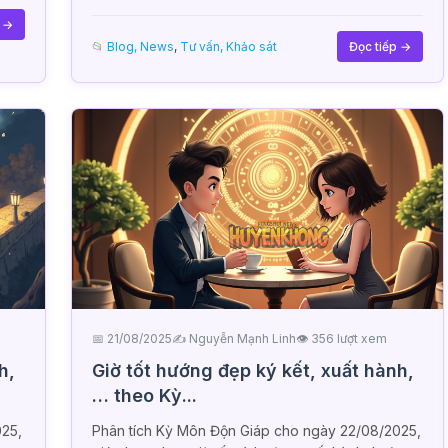
p →
📂
Blog, News
,
Tư vấn, Khảo sát
Đọc tiếp →
📅 21/08/2025
✍️ Nguyễn Mạnh Linh
👁 356 lượt xem
h,
Giờ tốt hướng đẹp ký kết, xuất hành,
… theo Kỳ...
025,
Phân tích Kỳ Môn Độn Giáp cho ngày 22/08/2025,