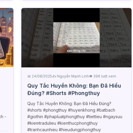
📅 24/08/2025
✍️ Nguyễn Mạnh Linh
👁 396 lượt xem
Quy Tắc Huyền Không: Bạn Đã Hiểu
Đúng? #Shorts #Phongthuy
Quy Tắc Huyền Không: Bạn Đã Hiểu Đúng?
#shorts #phongthuy #huyenkhong #batbach
h -
#giothin #phapluatphongthuy #tiettieu #ngaysuu
#kiemtradulieu #kienthucphongthuy
#tranhcaunhieu #hieudungphongthuy