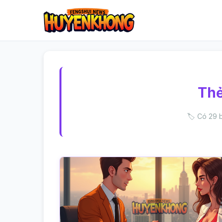
Th
🏷️ Có 29 b