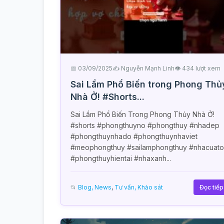
📅 03/09/2025
✍️ Nguyễn Mạnh Linh
👁 434 lượt xem
Sai Lầm Phổ Biến trong Phong Thủ
Nhà Ở! #Shorts...
Sai Lầm Phổ Biến Trong Phong Thủy Nhà Ở!
#shorts #phongthuyno #phongthuy #nhadep
#phongthuynhado #phongthuynhaviet
#meophongthuy #sailamphongthuy #nhacuato
#phongthuyhientai #nhaxanh...
📂
Blog, News
,
Tư vấn, Khảo sát
Đọc tiế