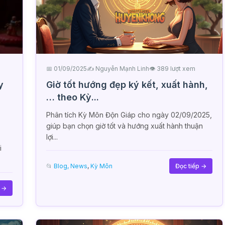
📅 01/09/2025
✍️ Nguyễn Mạnh Linh
👁 389 lượt xem
y
Giờ tốt hướng đẹp ký kết, xuất hành,
… theo Kỳ...
Phân tích Kỳ Môn Độn Giáp cho ngày 02/09/2025,
giúp bạn chọn giờ tốt và hướng xuất hành thuận
lợi...
i
📂
Blog, News
,
Kỳ Môn
Đọc tiếp →
p →