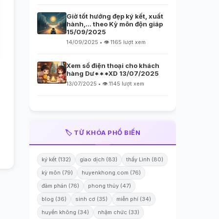
Giờ tốt hướng đẹp ký kết, xuất
hành,… theo Kỳ môn độn giáp
15/09/2025
14/09/2025 • 👁️ 1165 lượt xem
Xem số điện thoại cho khách
hàng Dư***XD 13/07/2025
13/07/2025 • 👁️ 1145 lượt xem
🏷️ TỪ KHÓA PHỔ BIẾN
ký kết (132)
giao dịch (83)
thầy Linh (80)
kỳ môn (79)
huyenkhong.com (76)
đàm phán (76)
phong thủy (47)
blog (36)
sinh cơ (35)
miễn phí (34)
huyền không (34)
nhậm chức (33)