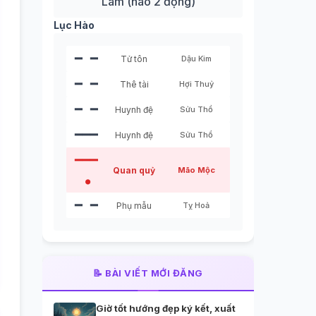
Lâm (hào 2 động)
Lục Hào
━ ━
Tử tôn
Dậu Kim
━ ━
Thê tài
Hợi Thuỷ
━ ━
Huynh đệ
Sửu Thổ
━━━
Huynh đệ
Sửu Thổ
━━━
Quan quỷ
Mão Mộc
●
━ ━
Phụ mẫu
Tỵ Hoả
📝 BÀI VIẾT MỚI ĐĂNG
Giờ tốt hướng đẹp ký kết, xuất