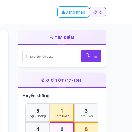
👤
Đăng nhập
🌙
Tối
🔍 TÌM KIẾM
🔍
Tìm
⏰ GIỜ TỐT (17-19H)
Huyền không
5
1
3
Ngũ Hoàng
Nhất Bạch
Tam Bích
4
6
8