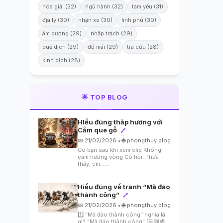
hóa giải (32)
ngũ hành (32)
tam yếu (31)
địa lý (30)
nhận xe (30)
linh phù (30)
âm dương (29)
nhập trạch (29)
quẻ dịch (29)
đổ mái (29)
tra cứu (28)
kinh dịch (28)
🌟 TOP BLOG
HIểu đúng thăp hương với
Cắm que gỗ
🔗
📅 21/02/2026 • 🌐 phongthuy.blog
Có bạn sau khi xem clip Không
cắm hương vòng Có hỏi: Thưa
thầy, em…...
Hiểu đúng về tranh “Mã đáo
thành công”
🔗
📅 21/02/2026 • 🌐 phongthuy.blog
1️⃣ “Mã đáo thành công” nghĩa là
gì? “Mã đáo thành công” (马到成