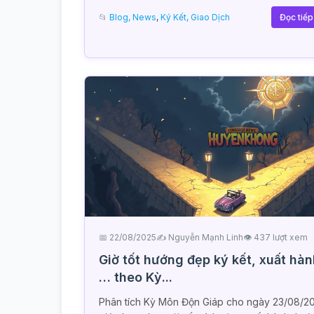
📂
Blog, News
,
Ký Kết, Giao Dịch
Đọc tiế
📅 22/08/2025
✍️ Nguyễn Mạnh Linh
👁 437 lượt xem
Giờ tốt hướng đẹp ký kết, xuất hàn
… theo Kỳ...
Phân tích Kỳ Môn Độn Giáp cho ngày 23/08/2