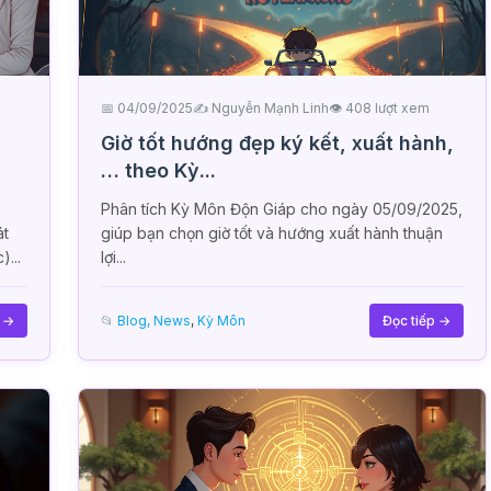
📅 04/09/2025
✍️ Nguyễn Mạnh Linh
👁 408 lượt xem
Giờ tốt hướng đẹp ký kết, xuất hành,
… theo Kỳ...
Phân tích Kỳ Môn Độn Giáp cho ngày 05/09/2025,
t
giúp bạn chọn giờ tốt và hướng xuất hành thuận
...
lợi...
p →
📂
Blog, News
,
Kỳ Môn
Đọc tiếp →