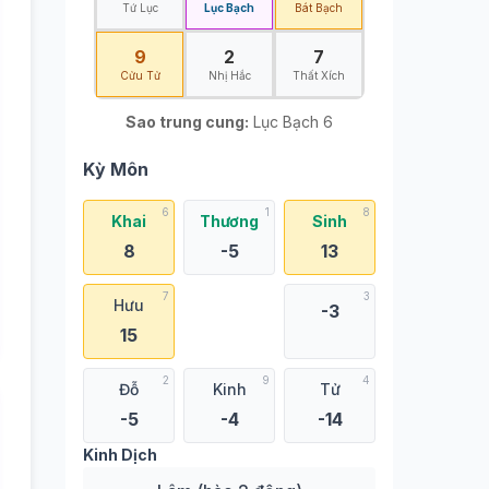
Tứ Lục
Lục Bạch
Bát Bạch
9
2
7
Cửu Tử
Nhị Hắc
Thất Xích
Sao trung cung:
Lục Bạch 6
Kỳ Môn
6
1
8
Khai
Thương
Sinh
8
-5
13
7
3
Hưu
-3
15
2
9
4
Đỗ
Kinh
Tử
-5
-4
-14
Kinh Dịch