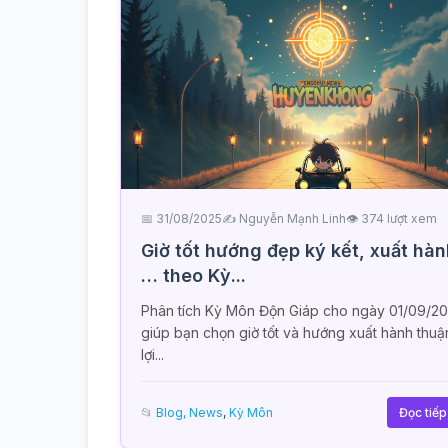
📅 31/08/2025
✍️ Nguyễn Mạnh Linh
👁 374 lượt xem
Giờ tốt hướng đẹp ký kết, xuất hàn
… theo Kỳ...
Phân tích Kỳ Môn Độn Giáp cho ngày 01/09/20
giúp bạn chọn giờ tốt và hướng xuất hành thuậ
lợi...
📂
Blog, News
,
Kỳ Môn
Đọc tiế