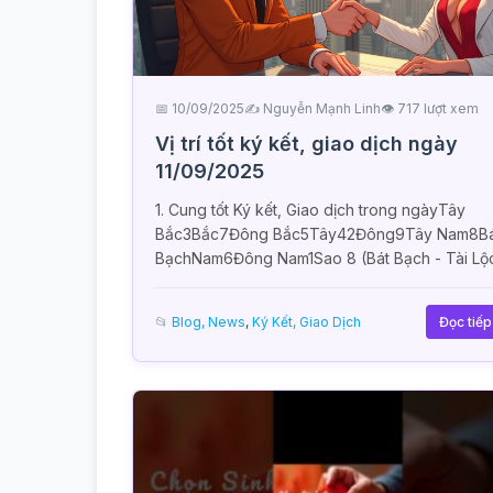
📅 10/09/2025
✍️ Nguyễn Mạnh Linh
👁 717 lượt xem
Vị trí tốt ký kết, giao dịch ngày
11/09/2025
1. Cung tốt Ký kết, Giao dịch trong ngàyTây
Bắc3Bắc7Đông Bắc5Tây42Đông9Tây Nam8Bá
BạchNam6Đông Nam1Sao 8 (Bát Bạch - Tài Lộc)
📂
Blog, News
,
Ký Kết, Giao Dịch
Đọc tiế