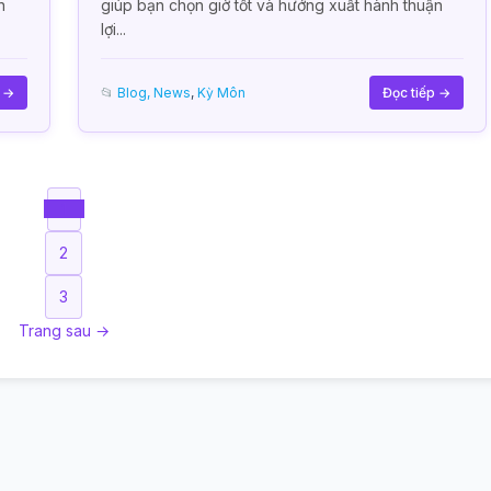
n
giúp bạn chọn giờ tốt và hướng xuất hành thuận
lợi...
p →
📂
Blog, News
,
Kỳ Môn
Đọc tiếp →
1
2
3
Trang sau →