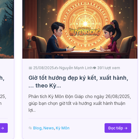
📅 25/08/2025
✍️ Nguyễn Mạnh Linh
👁 391 lượt xem
h,
Giờ tốt hướng đẹp ký kết, xuất hành,
… theo Kỳ...
25,
Phân tích Kỳ Môn Độn Giáp cho ngày 26/08/2025,
n
giúp bạn chọn giờ tốt và hướng xuất hành thuận
lợi...
p →
📂
Blog, News
,
Kỳ Môn
Đọc tiếp →