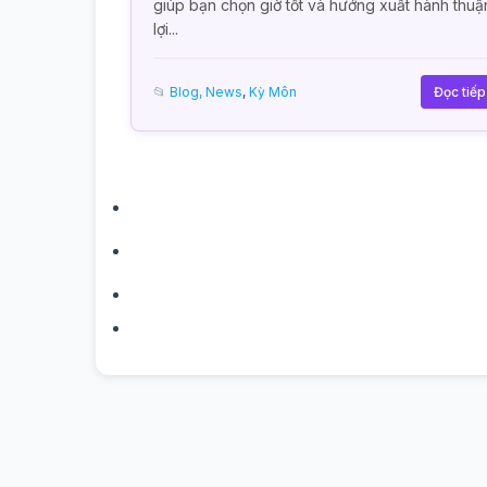
giúp bạn chọn giờ tốt và hướng xuất hành thuậ
lợi...
📂
Blog, News
,
Kỳ Môn
Đọc tiế