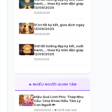
hành,… theo Kỳ môn độn giáp
13/09/2025
12/09/2025
Vị trí tốt ký kết, giao dịch ngày
13/09/2025
12/09/2025
Giờ tốt hướng đẹp ký kết, xuất
hành,… theo Kỳ môn độn giáp
12/09/2025
11/09/2025
🔥 NHIỀU NGƯỜI QUAN TÂM
Hiệu Quả Linh Phù: Tháp Nhu
Cầu: Chìa Khóa Hiểu Tâm Lý
Con Người 🔑
09/09/2025 • 👁️ 2276 lượt xem