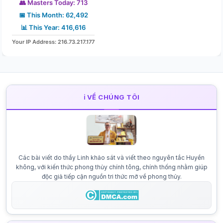
👥 Masters Today: 713
📅 This Month: 62,492
📊 This Year: 416,616
Your IP Address: 216.73.217.177
ℹ️ VỀ CHÚNG TÔI
Các bài viết do thầy Linh khảo sát và viết theo nguyên tắc Huyền
không, với kiến thức phong thủy chính tông, chính thống nhằm giúp
độc giả tiếp cận nguồn tri thức mở về phong thủy.