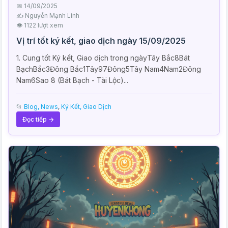
📅 14/09/2025
✍️ Nguyễn Mạnh Linh
👁 1122 lượt xem
Vị trí tốt ký kết, giao dịch ngày 15/09/2025
1. Cung tốt Ký kết, Giao dịch trong ngàyTây Bắc8Bát
BạchBắc3Đông Bắc1Tây97Đông5Tây Nam4Nam2Đông
Nam6Sao 8 (Bát Bạch - Tài Lộc)...
📂
Blog, News
,
Ký Kết, Giao Dịch
Đọc tiếp →