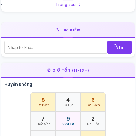
Trang sau →
🔍 TÌM KIẾM
🔍
Tìm
⏰ GIỜ TỐT (11-13H)
Huyền không
8
4
6
Bát Bạch
Tứ Lục
Lục Bạch
7
9
2
Thất Xích
Cửu Tử
Nhị Hắc