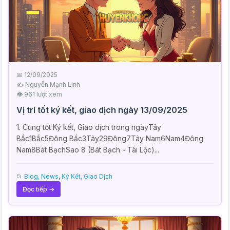
📅 12/09/2025
✍️ Nguyễn Mạnh Linh
👁 961 lượt xem
Vị trí tốt ký kết, giao dịch ngày 13/09/2025
1. Cung tốt Ký kết, Giao dịch trong ngàyTây
Bắc1Bắc5Đông Bắc3Tây29Đông7Tây Nam6Nam4Đông
Nam8Bát BạchSao 8 (Bát Bạch - Tài Lộc)...
📂
Blog, News
,
Ký Kết, Giao Dịch
Đọc tiếp →