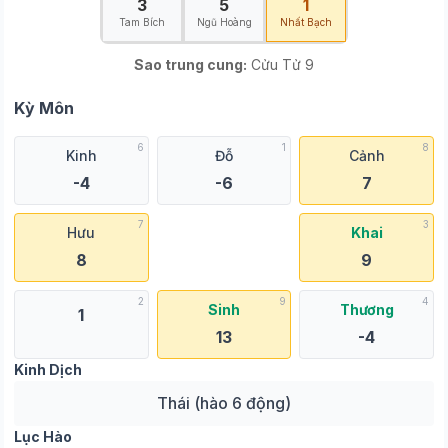
3
5
1
Tam Bích
Ngũ Hoàng
Nhất Bạch
Sao trung cung:
Cửu Tử 9
Kỳ Môn
6
1
8
Kinh
Đỗ
Cảnh
-4
-6
7
7
3
Hưu
Khai
8
9
2
9
4
Sinh
Thương
1
13
-4
Kinh Dịch
Thái (hào 6 động)
Lục Hào