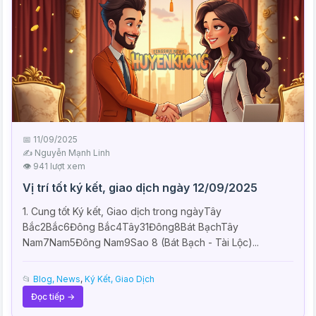
📅 11/09/2025
✍️ Nguyễn Mạnh Linh
👁 941 lượt xem
Vị trí tốt ký kết, giao dịch ngày 12/09/2025
1. Cung tốt Ký kết, Giao dịch trong ngàyTây
Bắc2Bắc6Đông Bắc4Tây31Đông8Bát BạchTây
Nam7Nam5Đông Nam9Sao 8 (Bát Bạch - Tài Lộc)...
📂
Blog, News
,
Ký Kết, Giao Dịch
Đọc tiếp →