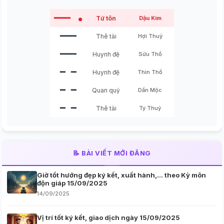
━━━
Tử tôn
Dậu Kim
●
━━━
Thê tài
Hợi Thuỷ
━━━
Huynh đệ
Sửu Thổ
━ ━
Huynh đệ
Thìn Thổ
━ ━
Quan quỷ
Dần Mộc
━ ━
Thê tài
Tý Thuỷ
📝 BÀI VIẾT MỚI ĐĂNG
Giờ tốt hướng đẹp ký kết, xuất hành,… theo Kỳ môn
độn giáp 15/09/2025
14/09/2025
Vị trí tốt ký kết, giao dịch ngày 15/09/2025