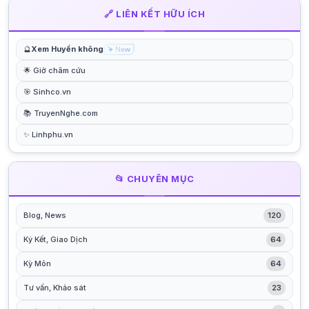
🔗 LIÊN KẾT HỮU ÍCH
🔮
Xem Huyền không
🌟 Giờ châm cứu
🎯 Sinhco.vn
📚 TruyenNghe.com
✨ Linhphu.vn
📂 CHUYÊN MỤC
Blog, News
120
Ký Kết, Giao Dịch
64
Kỳ Môn
64
Tư vấn, Khảo sát
23