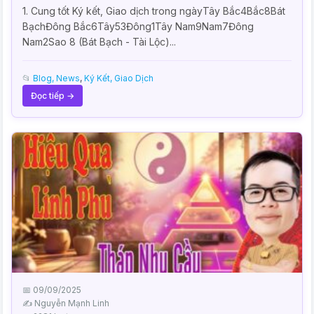
1. Cung tốt Ký kết, Giao dịch trong ngàyTây Bắc4Bắc8Bát
BạchĐông Bắc6Tây53Đông1Tây Nam9Nam7Đông
Nam2Sao 8 (Bát Bạch - Tài Lộc)...
📂
Blog, News
,
Ký Kết, Giao Dịch
Đọc tiếp →
📅 09/09/2025
✍️ Nguyễn Mạnh Linh