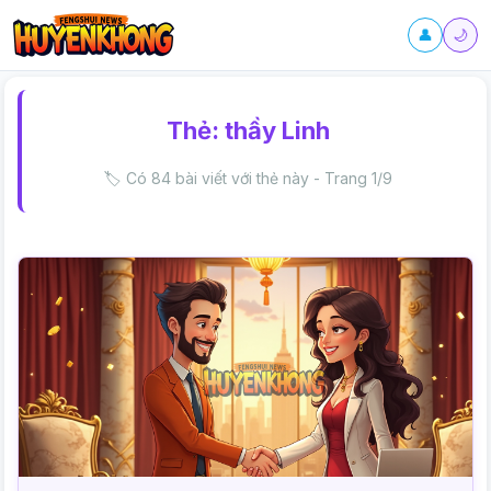
👤
🌙
Thẻ:
thầy Linh
🏷️ Có 84 bài viết với thẻ này - Trang 1/9