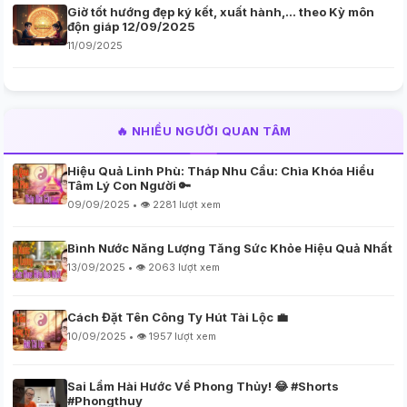
Giờ tốt hướng đẹp ký kết, xuất hành,… theo Kỳ môn
độn giáp 12/09/2025
11/09/2025
🔥 NHIỀU NGƯỜI QUAN TÂM
Hiệu Quả Linh Phù: Tháp Nhu Cầu: Chìa Khóa Hiểu
Tâm Lý Con Người 🔑
09/09/2025 • 👁️ 2281 lượt xem
Bình Nước Năng Lượng Tăng Sức Khỏe Hiệu Quả Nhất
13/09/2025 • 👁️ 2063 lượt xem
Cách Đặt Tên Công Ty Hút Tài Lộc 💼
10/09/2025 • 👁️ 1957 lượt xem
Sai Lầm Hài Hước Về Phong Thủy! 😂 #Shorts
#Phongthuy