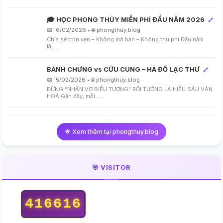
🎓 HỌC PHONG THỦY MIỄN PHÍ ĐẦU NĂM 2026
🔗
📅 16/02/2026 • 🌐 phongthuy.blog
Chia sẻ trọn vẹn – Không mở bán – Không thu phí Đầu năm
là…...
BÁNH CHƯNG vs CỬU CUNG – HÀ ĐỒ LẠC THƯ
🔗
📅 15/02/2026 • 🌐 phongthuy.blog
ĐỪNG “NHẬN VƠ BIỂU TƯỢNG” RỒI TƯỞNG LÀ HIỂU SÂU VĂN
HOÁ Gần đây, mỗi…...
🌟 Xem thêm tại phongthuy.blog
🎯 VISITOR
416616