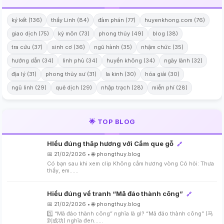
ký kết (136)
thầy Linh (84)
đàm phán (77)
huyenkhong.com (76)
giao dịch (75)
kỳ môn (73)
phong thủy (49)
blog (38)
tra cứu (37)
sinh cơ (36)
ngũ hành (35)
nhậm chức (35)
hướng dẫn (34)
linh phù (34)
huyền không (34)
ngày lành (32)
địa lý (31)
phong thủy sư (31)
la kinh (30)
hóa giải (30)
ngũ linh (29)
quẻ dịch (29)
nhập trạch (28)
miễn phí (28)
🌟 TOP BLOG
HIểu đúng thăp hương với Cắm que gỗ
🔗
📅 21/02/2026 • 🌐 phongthuy.blog
Có bạn sau khi xem clip Không cắm hương vòng Có hỏi: Thưa
thầy, em…...
Hiểu đúng về tranh “Mã đáo thành công”
🔗
📅 21/02/2026 • 🌐 phongthuy.blog
1️⃣ “Mã đáo thành công” nghĩa là gì? “Mã đáo thành công” (马
到成功) nghĩa đen…...