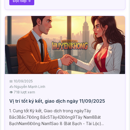
Đọc tiếp →
📅 10/09/2025
✍️ Nguyễn Mạnh Linh
👁 718 lượt xem
Vị trí tốt ký kết, giao dịch ngày 11/09/2025
1. Cung tốt Ký kết, Giao dịch trong ngàyTây
Bắc3Bắc7Đông Bắc5Tây42Đông9Tây Nam8Bát
BạchNam6Đông Nam1Sao 8 (Bát Bạch - Tài Lộc)...