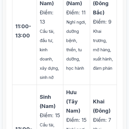
Nam)
(Nam)
(Đông
Điểm:
Điểm: 11
Bắc)
13
Điểm: 9
Nghỉ ngơi,
11:00-
Cầu tài,
dưỡng
Khai
13:00
đầu tư,
bệnh,
trương,
kinh
thiền, tu
mở hàng,
doanh,
dưỡng,
xuất hành,
xây dựng,
học hành
đàm phán
sinh nở
Hưu
Sinh
(Tây
Khai
(Nam)
Nam)
(Đông)
Điểm: 15
Điểm: 15
Điểm: 7
Cầu tài,