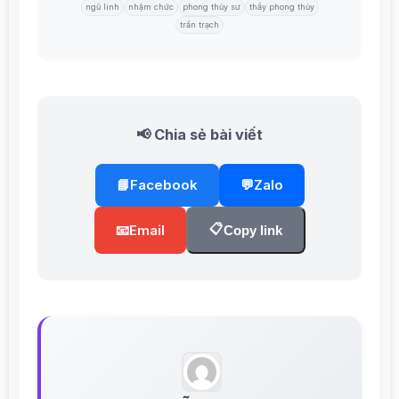
ngũ linh
nhậm chức
phong thủy sư
thầy phong thủy
trấn trạch
📢 Chia sẻ bài viết
📘
Facebook
💬
Zalo
📋
📧
Email
Copy link