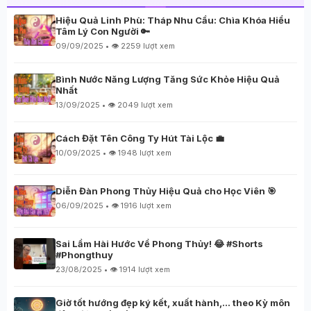
Hiệu Quả Linh Phù: Tháp Nhu Cầu: Chìa Khóa Hiểu
Tâm Lý Con Người 🔑
09/09/2025 • 👁️ 2259 lượt xem
Bình Nước Năng Lượng Tăng Sức Khỏe Hiệu Quả
Nhất
13/09/2025 • 👁️ 2049 lượt xem
Cách Đặt Tên Công Ty Hút Tài Lộc 💼
10/09/2025 • 👁️ 1948 lượt xem
Diễn Đàn Phong Thủy Hiệu Quả cho Học Viên 🎯
06/09/2025 • 👁️ 1916 lượt xem
Sai Lầm Hài Hước Về Phong Thủy! 😂 #Shorts
#Phongthuy
23/08/2025 • 👁️ 1914 lượt xem
Giờ tốt hướng đẹp ký kết, xuất hành,… theo Kỳ môn