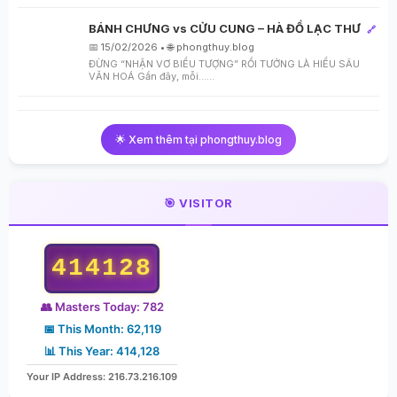
BÁNH CHƯNG vs CỬU CUNG – HÀ ĐỒ LẠC THƯ
🔗
📅 15/02/2026 • 🌐 phongthuy.blog
ĐỪNG “NHẬN VƠ BIỂU TƯỢNG” RỒI TƯỞNG LÀ HIỂU SÂU
VĂN HOÁ Gần đây, mỗi…...
🌟 Xem thêm tại phongthuy.blog
🎯 VISITOR
414128
👥 Masters Today: 782
📅 This Month: 62,119
📊 This Year: 414,128
Your IP Address: 216.73.216.109