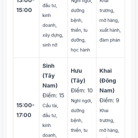
13:00-
Nghỉ ngơi,
Khai
đầu tư,
15:00
dưỡng
trương,
kinh
bệnh,
mở hàng,
doanh,
thiền, tu
xuất hành,
xây dựng,
dưỡng,
đàm phán
sinh nở
học hành
Sinh
Hưu
Khai
(Tây
(Tây)
(Đông
Nam)
Điểm: 10
Nam)
Điểm: 15
Điểm: 9
Nghỉ ngơi,
15:00-
Cầu tài,
dưỡng
Khai
17:00
đầu tư,
bệnh,
trương,
kinh
thiền, tu
mở hàng,
doanh,