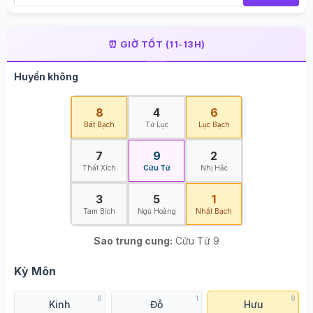
⏰ GIỜ TỐT (11-13H)
Huyền không
8
4
6
Bát Bạch
Tứ Lục
Lục Bạch
7
9
2
Thất Xích
Cửu Tử
Nhị Hắc
3
5
1
Tam Bích
Ngũ Hoàng
Nhất Bạch
Sao trung cung:
Cửu Tử 9
Kỳ Môn
6
1
8
Kinh
Đỗ
Hưu