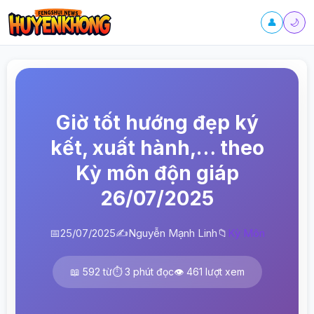
👤
🌙
Giờ tốt hướng đẹp ký
kết, xuất hành,… theo
Kỳ môn độn giáp
26/07/2025
📅
25/07/2025
✍️
Nguyễn Mạnh Linh
📁
Kỳ Môn
📖 592 từ
⏱️ 3 phút đọc
👁️ 461 lượt xem