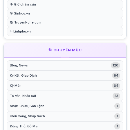
🌟 Giờ châm cứu
🎯 Sinhco.vn
📚 TruyenNghe.com
✨ Linhphu.vn
📂 CHUYÊN MỤC
Blog, News
120
Ký Kết, Giao Dịch
64
Kỳ Môn
64
Tư vấn, Khảo sát
23
Nhậm Chức, Ban Lệnh
1
Khởi Công, Nhập trạch
1
Động Thổ, Đổ Mái
1