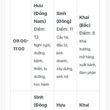
Hưu
(Đông
Sinh
Khai
Nam)
(Đông)
(Bắc)
Điểm:
Điểm: 11
Điểm: 8
13
Cầu tài,
09:00-
Khai
Nghỉ ngơi,
đầu tư,
11:00
trương,
dưỡng
kinh
mở hàng,
bệnh,
doanh,
xuất hành,
thiền, tu
xây dựng,
đàm phán
dưỡng,
sinh nở
học hành
Sinh
(Đông
Hưu
Khai