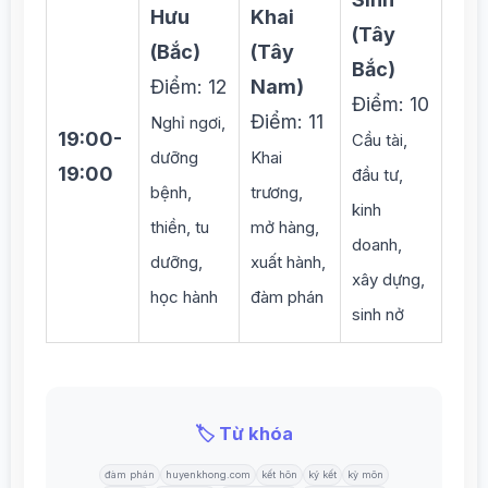
Hưu
Khai
(Tây
(Bắc)
(Tây
Bắc)
Điểm: 12
Nam)
Điểm: 10
Điểm: 11
Nghỉ ngơi,
19:00-
Cầu tài,
dưỡng
Khai
19:00
đầu tư,
bệnh,
trương,
kinh
thiền, tu
mở hàng,
doanh,
dưỡng,
xuất hành,
xây dựng,
học hành
đàm phán
sinh nở
🏷️ Từ khóa
đàm phán
huyenkhong.com
kết hôn
ký kết
kỳ môn