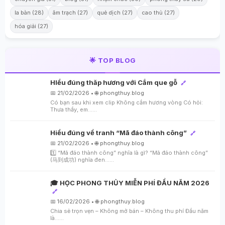
la bàn (28)
âm trạch (27)
quẻ dịch (27)
cao thủ (27)
hóa giải (27)
🌟 TOP BLOG
HIểu đúng thăp hương với Cắm que gỗ
🔗
📅 21/02/2026 • 🌐 phongthuy.blog
Có bạn sau khi xem clip Không cắm hương vòng Có hỏi:
Thưa thầy, em…...
Hiểu đúng về tranh “Mã đáo thành công”
🔗
📅 21/02/2026 • 🌐 phongthuy.blog
1️⃣ “Mã đáo thành công” nghĩa là gì? “Mã đáo thành công”
(马到成功) nghĩa đen…...
🎓 HỌC PHONG THỦY MIỄN PHÍ ĐẦU NĂM 2026
🔗
📅 16/02/2026 • 🌐 phongthuy.blog
Chia sẻ trọn vẹn – Không mở bán – Không thu phí Đầu năm
là…...