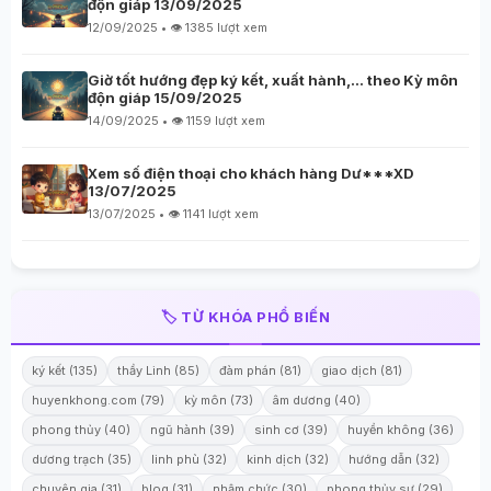
độn giáp 13/09/2025
12/09/2025 • 👁️ 1385 lượt xem
Giờ tốt hướng đẹp ký kết, xuất hành,… theo Kỳ môn
độn giáp 15/09/2025
14/09/2025 • 👁️ 1159 lượt xem
Xem số điện thoại cho khách hàng Dư***XD
13/07/2025
13/07/2025 • 👁️ 1141 lượt xem
🏷️ TỪ KHÓA PHỔ BIẾN
ký kết (135)
thầy Linh (85)
đàm phán (81)
giao dịch (81)
huyenkhong.com (79)
kỳ môn (73)
âm dương (40)
phong thủy (40)
ngũ hành (39)
sinh cơ (39)
huyền không (36)
dương trạch (35)
linh phù (32)
kinh dịch (32)
hướng dẫn (32)
chuyên gia (31)
blog (31)
nhậm chức (30)
phong thủy sư (29)