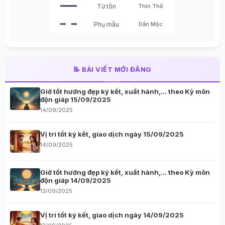
━━━
Tử tôn
Thìn Thổ
━ ━
Phụ mẫu
Dần Mộc
📝 BÀI VIẾT MỚI ĐĂNG
Giờ tốt hướng đẹp ký kết, xuất hành,… theo Kỳ môn
độn giáp 15/09/2025
14/09/2025
Vị trí tốt ký kết, giao dịch ngày 15/09/2025
14/09/2025
Giờ tốt hướng đẹp ký kết, xuất hành,… theo Kỳ môn
độn giáp 14/09/2025
13/09/2025
Vị trí tốt ký kết, giao dịch ngày 14/09/2025