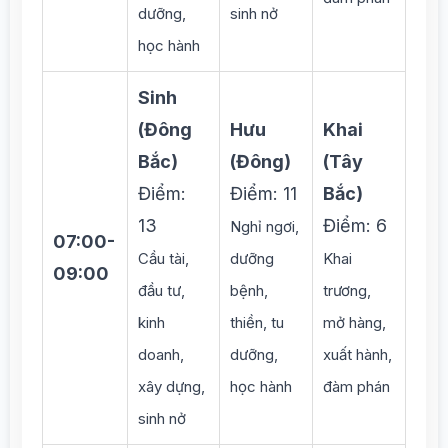
dưỡng,
sinh nở
học hành
Sinh
(Đông
Hưu
Khai
Bắc)
(Đông)
(Tây
Điểm:
Điểm: 11
Bắc)
13
Điểm: 6
Nghỉ ngơi,
07:00-
Cầu tài,
dưỡng
Khai
09:00
đầu tư,
bệnh,
trương,
kinh
thiền, tu
mở hàng,
doanh,
dưỡng,
xuất hành,
xây dựng,
học hành
đàm phán
sinh nở