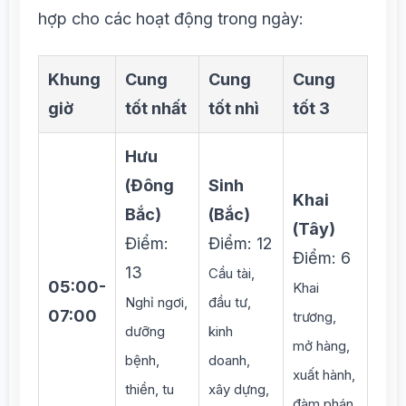
hợp cho các hoạt động trong ngày:
Khung
Cung
Cung
Cung
giờ
tốt nhất
tốt nhì
tốt 3
Hưu
(Đông
Sinh
Khai
Bắc)
(Bắc)
(Tây)
Điểm:
Điểm: 12
Điểm: 6
13
Cầu tài,
05:00-
Khai
Nghỉ ngơi,
đầu tư,
07:00
trương,
dưỡng
kinh
mở hàng,
bệnh,
doanh,
xuất hành,
thiền, tu
xây dựng,
đàm phán