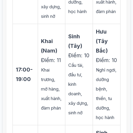
dưỡng,
xuất hành,
xây dựng,
học hành
đàm phán
sinh nở
Hưu
Sinh
Khai
(Tây
(Tây)
(Nam)
Bắc)
Điểm: 10
Điểm: 11
Điểm: 10
Cầu tài,
17:00-
Khai
Nghỉ ngơi,
đầu tư,
19:00
trương,
dưỡng
kinh
mở hàng,
bệnh,
doanh,
xuất hành,
thiền, tu
xây dựng,
đàm phán
dưỡng,
sinh nở
học hành
Sinh