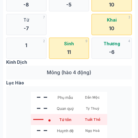
-8
-5
10
7
3
Tử
Khai
-7
10
2
9
4
Sinh
Thương
1
11
-6
Kinh Dịch
Mông (hào 4 động)
Lục Hào
━ ━
Phụ mẫu
Dần Mộc
━ ━
Quan quỷ
Tý Thuỷ
━━━
Tử tôn
Tuất Thổ
●
━ ━
Huynh đệ
Ngọ Hoả