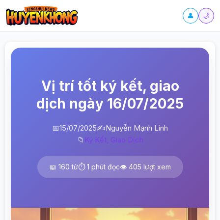
👤
🌙
Vị trí tốt ký kết, giao
dịch ngày 16/07/2025
📅
15/07/2025
✍️
Nguyễn Mạnh Linh
📁
Ký Kết, Giao Dịch
📖 160 từ
⏱️ 1 phút đọc
👁️ 405 lượt xem