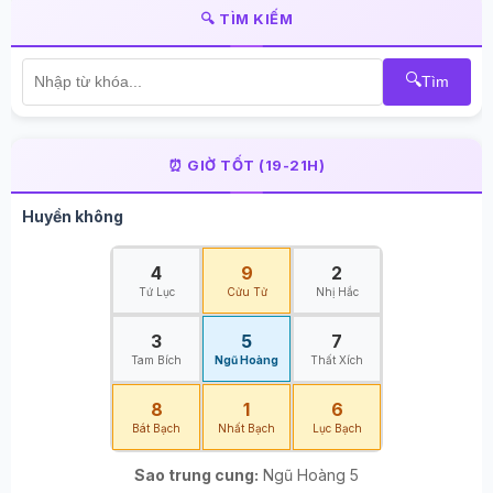
🔍 TÌM KIẾM
🔍
Tìm
⏰ GIỜ TỐT (19-21H)
Huyền không
4
9
2
Tứ Lục
Cửu Tử
Nhị Hắc
3
5
7
Tam Bích
Ngũ Hoàng
Thất Xích
8
1
6
Bát Bạch
Nhất Bạch
Lục Bạch
Sao trung cung:
Ngũ Hoàng 5