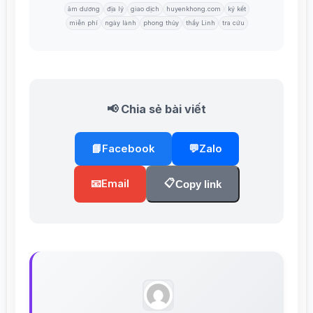
âm dương
địa lý
giao dịch
huyenkhong.com
ký kết
miễn phí
ngày lành
phong thủy
thầy Linh
tra cứu
📢 Chia sẻ bài viết
📘
Facebook
💬
Zalo
📋
📧
Email
Copy link