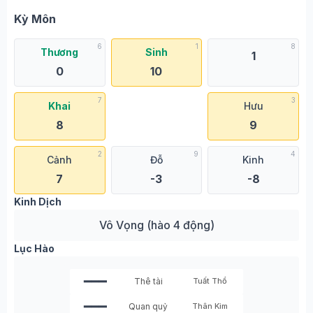
Kỳ Môn
6
1
8
Thương
Sinh
1
0
10
7
3
Khai
Hưu
8
9
2
9
4
Cảnh
Đỗ
Kinh
7
-3
-8
Kinh Dịch
Vô Vọng (hào 4 động)
Lục Hào
━━━
Thê tài
Tuất Thổ
━━━
Quan quỷ
Thân Kim