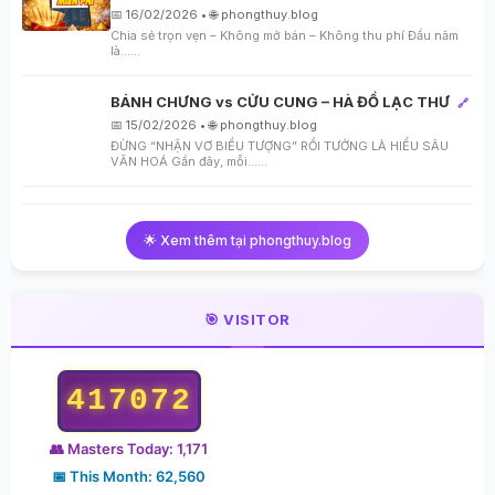
📅 16/02/2026 • 🌐 phongthuy.blog
Chia sẻ trọn vẹn – Không mở bán – Không thu phí Đầu năm
là…...
BÁNH CHƯNG vs CỬU CUNG – HÀ ĐỒ LẠC THƯ
🔗
📅 15/02/2026 • 🌐 phongthuy.blog
ĐỪNG “NHẬN VƠ BIỂU TƯỢNG” RỒI TƯỞNG LÀ HIỂU SÂU
VĂN HOÁ Gần đây, mỗi…...
🌟 Xem thêm tại phongthuy.blog
🎯 VISITOR
417072
👥 Masters Today: 1,171
📅 This Month: 62,560