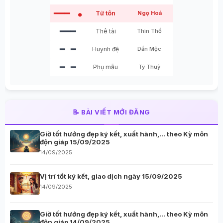
━━━
Tử tôn
Ngọ Hoả
●
━━━
Thê tài
Thìn Thổ
━ ━
Huynh đệ
Dần Mộc
━ ━
Phụ mẫu
Tý Thuỷ
📝 BÀI VIẾT MỚI ĐĂNG
Giờ tốt hướng đẹp ký kết, xuất hành,… theo Kỳ môn
độn giáp 15/09/2025
14/09/2025
Vị trí tốt ký kết, giao dịch ngày 15/09/2025
14/09/2025
Giờ tốt hướng đẹp ký kết, xuất hành,… theo Kỳ môn
độn giáp 14/09/2025