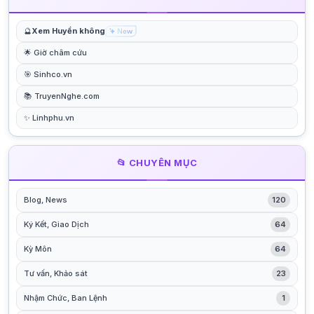
🔮
Xem Huyền không
🌟 Giờ châm cứu
🎯 Sinhco.vn
📚 TruyenNghe.com
✨ Linhphu.vn
📂 CHUYÊN MỤC
Blog, News
120
Ký Kết, Giao Dịch
64
Kỳ Môn
64
Tư vấn, Khảo sát
23
Nhậm Chức, Ban Lệnh
1