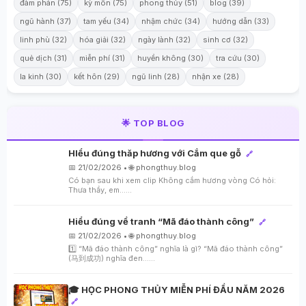
đàm phán (75)
kỳ môn (75)
phong thủy (51)
blog (39)
ngũ hành (37)
tam yếu (34)
nhậm chức (34)
hướng dẫn (33)
linh phù (32)
hóa giải (32)
ngày lành (32)
sinh cơ (32)
quẻ dịch (31)
miễn phí (31)
huyền không (30)
tra cứu (30)
la kinh (30)
kết hôn (29)
ngũ linh (28)
nhận xe (28)
🌟 TOP BLOG
HIểu đúng thăp hương với Cắm que gỗ
🔗
📅 21/02/2026 • 🌐 phongthuy.blog
Có bạn sau khi xem clip Không cắm hương vòng Có hỏi:
Thưa thầy, em…...
Hiểu đúng về tranh “Mã đáo thành công”
🔗
📅 21/02/2026 • 🌐 phongthuy.blog
1️⃣ “Mã đáo thành công” nghĩa là gì? “Mã đáo thành công”
(马到成功) nghĩa đen…...
🎓 HỌC PHONG THỦY MIỄN PHÍ ĐẦU NĂM 2026
🔗