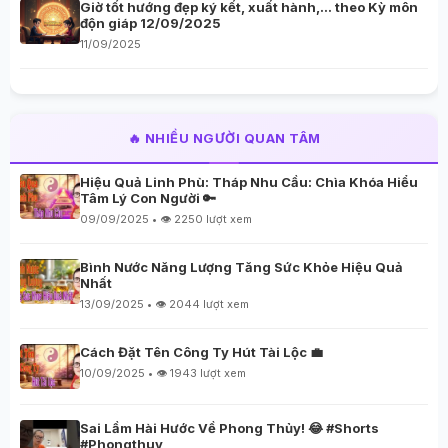
Giờ tốt hướng đẹp ký kết, xuất hành,… theo Kỳ môn
độn giáp 12/09/2025
11/09/2025
🔥 NHIỀU NGƯỜI QUAN TÂM
Hiệu Quả Linh Phù: Tháp Nhu Cầu: Chìa Khóa Hiểu
Tâm Lý Con Người 🔑
09/09/2025 • 👁️ 2250 lượt xem
Bình Nước Năng Lượng Tăng Sức Khỏe Hiệu Quả
Nhất
13/09/2025 • 👁️ 2044 lượt xem
Cách Đặt Tên Công Ty Hút Tài Lộc 💼
10/09/2025 • 👁️ 1943 lượt xem
Sai Lầm Hài Hước Về Phong Thủy! 😂 #Shorts
#Phongthuy