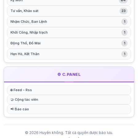
Kỳ Môn
64
Tư vấn, Khảo sát
23
Nhậm Chức, Ban Lệnh
1
Khởi Công, Nhập trạch
1
Động Thổ, Đổ Mái
1
Hẹn Hò, Kết Thân
1
⚙️ C.PANEL
🌐 Feed - Rss
🤝 Cộng tác viên
📢 Báo cáo
© 2026 Huyền không. Tất cả quyền được bảo lưu.