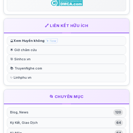
🔗 LIÊN KẾT HỮU ÍCH
🔮
Xem Huyền không
🌟 Giờ châm cứu
🎯 Sinhco.vn
📚 TruyenNghe.com
✨ Linhphu.vn
📂 CHUYÊN MỤC
Blog, News
120
Ký Kết, Giao Dịch
64