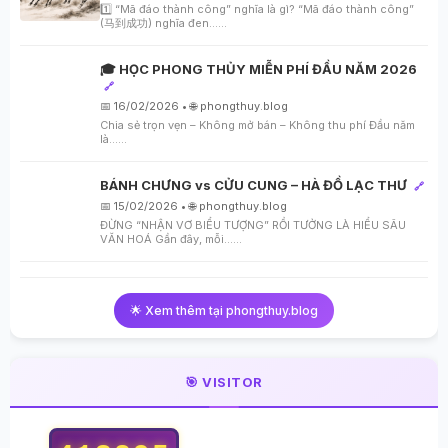
1️⃣ “Mã đáo thành công” nghĩa là gì? “Mã đáo thành công”
(马到成功) nghĩa đen…...
🎓 HỌC PHONG THỦY MIỄN PHÍ ĐẦU NĂM 2026
🔗
📅 16/02/2026 • 🌐 phongthuy.blog
Chia sẻ trọn vẹn – Không mở bán – Không thu phí Đầu năm
là…...
BÁNH CHƯNG vs CỬU CUNG – HÀ ĐỒ LẠC THƯ
🔗
📅 15/02/2026 • 🌐 phongthuy.blog
ĐỪNG “NHẬN VƠ BIỂU TƯỢNG” RỒI TƯỞNG LÀ HIỂU SÂU
VĂN HOÁ Gần đây, mỗi…...
🌟 Xem thêm tại phongthuy.blog
🎯 VISITOR