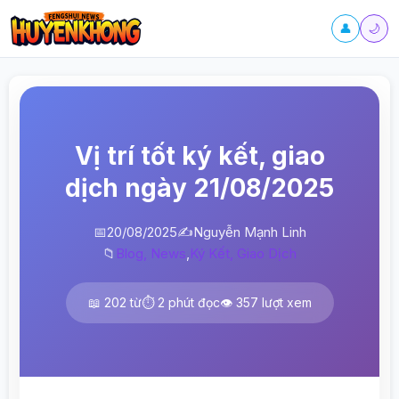
👤
🌙
Vị trí tốt ký kết, giao
dịch ngày 21/08/2025
📅
20/08/2025
✍️
Nguyễn Mạnh Linh
📁
Blog, News
,
Ký Kết, Giao Dịch
📖 202 từ
⏱️ 2 phút đọc
👁️ 357 lượt xem