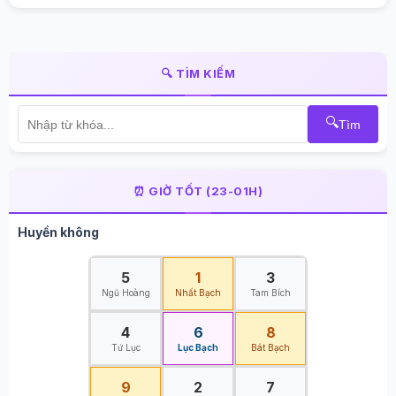
🔍 TÌM KIẾM
🔍
Tìm
⏰ GIỜ TỐT (23-01H)
Huyền không
5
1
3
Ngũ Hoàng
Nhất Bạch
Tam Bích
4
6
8
Tứ Lục
Lục Bạch
Bát Bạch
9
2
7