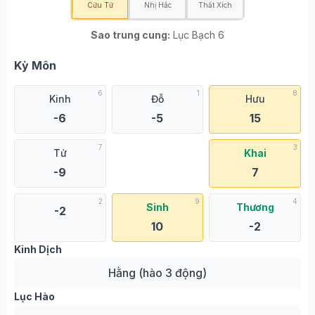
Cửu Tử
Nhị Hắc
Thất Xích
Sao trung cung:
Lục Bạch 6
Kỳ Môn
6
1
8
Kinh
Đỗ
Hưu
-6
-5
15
7
3
Tử
Khai
-9
7
2
9
4
Sinh
Thương
-2
10
-2
Kinh Dịch
Hằng (hào 3 động)
Lục Hào