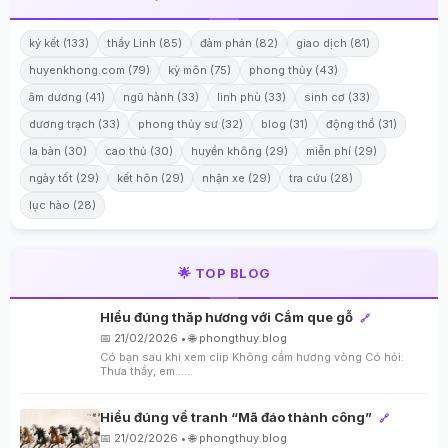
ký kết (133)
thầy Linh (85)
đàm phán (82)
giao dịch (81)
huyenkhong.com (79)
kỳ môn (75)
phong thủy (43)
âm dương (41)
ngũ hành (33)
linh phù (33)
sinh cơ (33)
dương trạch (33)
phong thủy sư (32)
blog (31)
động thổ (31)
la bàn (30)
cao thủ (30)
huyền không (29)
miễn phí (29)
ngày tốt (29)
kết hôn (29)
nhận xe (29)
tra cứu (28)
lục hào (28)
🌟 TOP BLOG
HIểu đúng thăp hương với Cắm que gỗ
🔗
📅 21/02/2026 • 🌐 phongthuy.blog
Có bạn sau khi xem clip Không cắm hương vòng Có hỏi:
Thưa thầy, em…...
Hiểu đúng về tranh “Mã đáo thành công”
🔗
📅 21/02/2026 • 🌐 phongthuy.blog