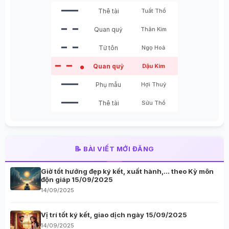
━━━
Thê tài
Tuất Thổ
━ ━
Quan quỷ
Thân Kim
━ ━
Tử tôn
Ngọ Hoả
━ ━
Quan quỷ
Dậu Kim
●
━━━
Phụ mẫu
Hợi Thuỷ
━━━
Thê tài
Sửu Thổ
📝 BÀI VIẾT MỚI ĐĂNG
Giờ tốt hướng đẹp ký kết, xuất hành,… theo Kỳ môn
độn giáp 15/09/2025
14/09/2025
Vị trí tốt ký kết, giao dịch ngày 15/09/2025
14/09/2025