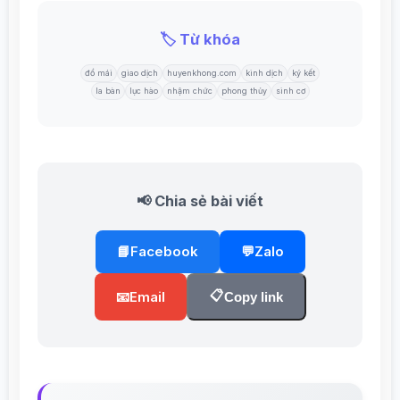
🏷️ Từ khóa
đổ mái
giao dịch
huyenkhong.com
kinh dịch
ký kết
la bàn
lục hào
nhậm chức
phong thủy
sinh cơ
📢 Chia sẻ bài viết
📘
Facebook
💬
Zalo
📋
📧
Email
Copy link