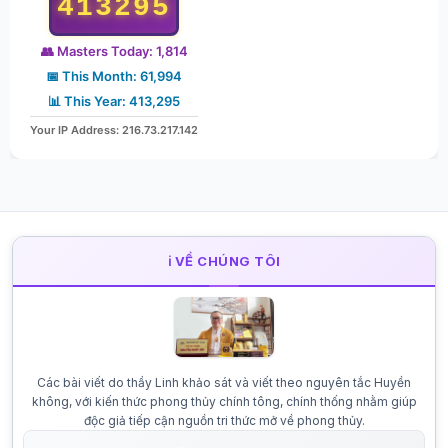
413295
👥 Masters Today: 1,814
📅 This Month: 61,994
📊 This Year: 413,295
Your IP Address: 216.73.217.142
ℹ️ VỀ CHÚNG TÔI
Các bài viết do thầy Linh khảo sát và viết theo nguyên tắc Huyền
không, với kiến thức phong thủy chính tông, chính thống nhằm giúp
độc giả tiếp cận nguồn tri thức mở về phong thủy.