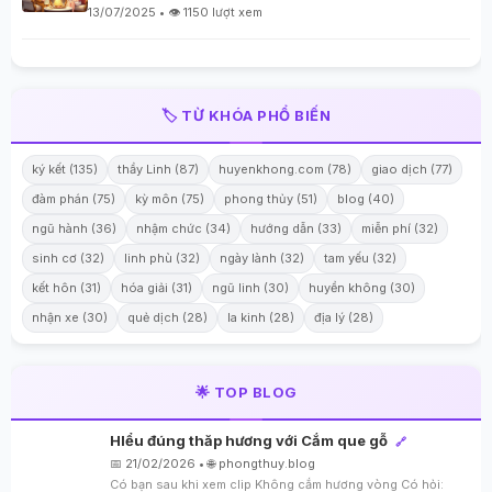
13/07/2025 • 👁️ 1150 lượt xem
🏷️ TỪ KHÓA PHỔ BIẾN
ký kết (135)
thầy Linh (87)
huyenkhong.com (78)
giao dịch (77)
đàm phán (75)
kỳ môn (75)
phong thủy (51)
blog (40)
ngũ hành (36)
nhậm chức (34)
hướng dẫn (33)
miễn phí (32)
sinh cơ (32)
linh phù (32)
ngày lành (32)
tam yếu (32)
kết hôn (31)
hóa giải (31)
ngũ linh (30)
huyền không (30)
nhận xe (30)
quẻ dịch (28)
la kinh (28)
địa lý (28)
🌟 TOP BLOG
HIểu đúng thăp hương với Cắm que gỗ
🔗
📅 21/02/2026 • 🌐 phongthuy.blog
Có bạn sau khi xem clip Không cắm hương vòng Có hỏi: