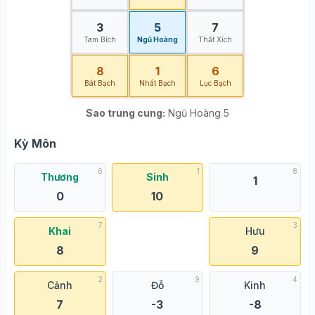
3
5
7
Tam Bích
Ngũ Hoàng
Thất Xích
8
1
6
Bát Bạch
Nhất Bạch
Lục Bạch
Sao trung cung:
Ngũ Hoàng 5
Kỳ Môn
6
1
8
Thương
Sinh
1
0
10
7
3
Khai
Hưu
8
9
2
9
4
Cảnh
Đỗ
Kinh
7
-3
-8