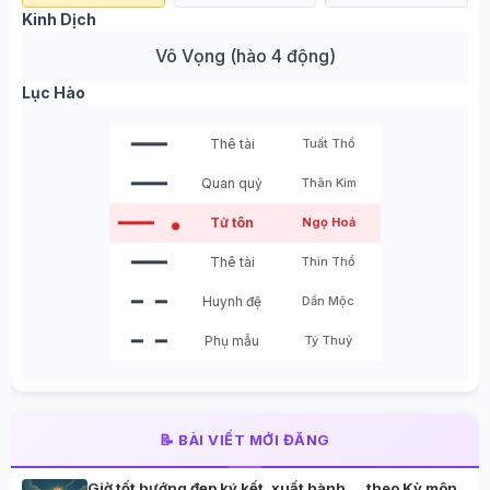
Kinh Dịch
Vô Vọng (hào 4 động)
Lục Hào
━━━
Thê tài
Tuất Thổ
━━━
Quan quỷ
Thân Kim
━━━
Tử tôn
Ngọ Hoả
●
━━━
Thê tài
Thìn Thổ
━ ━
Huynh đệ
Dần Mộc
━ ━
Phụ mẫu
Tý Thuỷ
📝 BÀI VIẾT MỚI ĐĂNG
Giờ tốt hướng đẹp ký kết, xuất hành,… theo Kỳ môn