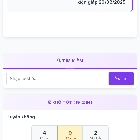
độn giáp 20/08/2025
🔍 TÌM KIẾM
🔍
Tìm
⏰ GIỜ TỐT (19-21H)
Huyền không
4
9
2
Tứ Lục
Cửu Tử
Nhị Hắc