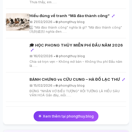
Thưa thầy, em…...
Hiểu đúng về tranh “Mã đáo thành công”
🔗
📅 21/02/2026 • 🌐 phongthuy.blog
1️⃣ “Mã đáo thành công” nghĩa là gì? “Mã đáo thành công”
(马到成功) nghĩa đen…...
🎓 HỌC PHONG THỦY MIỄN PHÍ ĐẦU NĂM 2026
🔗
📅 16/02/2026 • 🌐 phongthuy.blog
Chia sẻ trọn vẹn – Không mở bán – Không thu phí Đầu năm
là…...
BÁNH CHƯNG vs CỬU CUNG – HÀ ĐỒ LẠC THƯ
🔗
📅 15/02/2026 • 🌐 phongthuy.blog
ĐỪNG “NHẬN VƠ BIỂU TƯỢNG” RỒI TƯỞNG LÀ HIỂU SÂU
VĂN HOÁ Gần đây, mỗi…...
🌟 Xem thêm tại phongthuy.blog