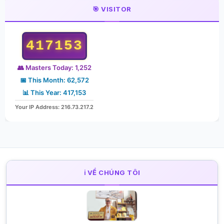
🎯 VISITOR
417153
👥 Masters Today: 1,252
📅 This Month: 62,572
📊 This Year: 417,153
Your IP Address: 216.73.217.2
ℹ️ VỀ CHÚNG TÔI