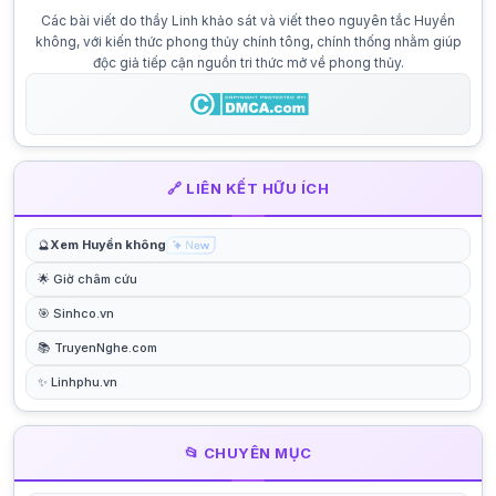
Các bài viết do thầy Linh khảo sát và viết theo nguyên tắc Huyền
không, với kiến thức phong thủy chính tông, chính thống nhằm giúp
độc giả tiếp cận nguồn tri thức mở về phong thủy.
🔗 LIÊN KẾT HỮU ÍCH
🔮
Xem Huyền không
🌟 Giờ châm cứu
🎯 Sinhco.vn
📚 TruyenNghe.com
✨ Linhphu.vn
📂 CHUYÊN MỤC