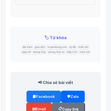
🏷️ Từ khóa
bát trạch
giao dịch
huyenkhong.com
ký kết
miễn phí
ngày tốt
phong thủy
phong thủy sư
thầy Linh
trạch cát
📢 Chia sẻ bài viết
📘
Facebook
💬
Zalo
📋
📧
Email
Copy link