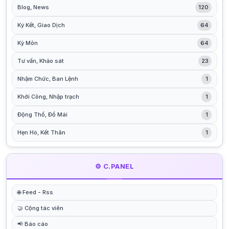
Blog, News
120
Ký Kết, Giao Dịch
64
Kỳ Môn
64
Tư vấn, Khảo sát
23
Nhậm Chức, Ban Lệnh
1
Khởi Công, Nhập trạch
1
Động Thổ, Đổ Mái
1
Hẹn Hò, Kết Thân
1
⚙️ C.PANEL
🌐 Feed - Rss
🤝 Cộng tác viên
📢 Báo cáo