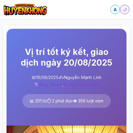
👤
🌙
Vị trí tốt ký kết, giao
dịch ngày 20/08/2025
📅
19/08/2025
✍️
Nguyễn Mạnh Linh
📁
Blog, News
,
Ký Kết, Giao Dịch
📖 201 từ
⏱️ 2 phút đọc
👁️ 356 lượt xem