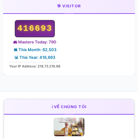
🎯 VISITOR
416693
👥 Masters Today: 790
📅 This Month: 62,503
📊 This Year: 416,693
Your IP Address: 216.73.216.68
ℹ️ VỀ CHÚNG TÔI