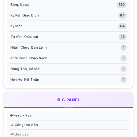
Blog, News
120
Ký Kết, Giao Dịch
64
Kỳ Môn
64
Tư vấn, Khảo sát
23
Nhậm Chức, Ban Lệnh
1
Khởi Công, Nhập trạch
1
Động Thổ, Đổ Mái
1
Hẹn Hò, Kết Thân
1
⚙️ C.PANEL
🌐 Feed - Rss
🤝 Cộng tác viên
📢 Báo cáo