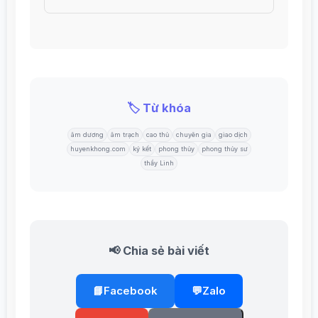
🏷️ Từ khóa
âm dương
âm trạch
cao thủ
chuyên gia
giao dịch
huyenkhong.com
ký kết
phong thủy
phong thủy sư
thầy Linh
📢 Chia sẻ bài viết
📘
Facebook
💬
Zalo