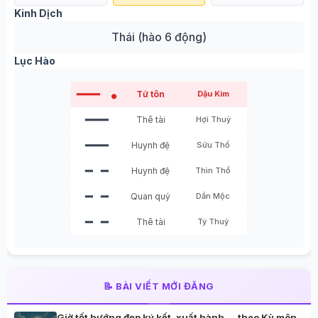
Kinh Dịch
Thái (hào 6 động)
Lục Hào
━━━
Tử tôn
Dậu Kim
●
━━━
Thê tài
Hợi Thuỷ
━━━
Huynh đệ
Sửu Thổ
━ ━
Huynh đệ
Thìn Thổ
━ ━
Quan quỷ
Dần Mộc
━ ━
Thê tài
Tý Thuỷ
📝 BÀI VIẾT MỚI ĐĂNG
Giờ tốt hướng đẹp ký kết, xuất hành,… theo Kỳ môn