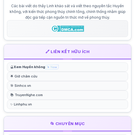
Các bài viết do thầy Linh khảo sát và viết theo nguyên tắc Huyền
không, với kiến thức phong thủy chính tông, chính thống nhằm giúp
độc giả tiếp cận nguồn tri thức mở về phong thủy.
🔗 LIÊN KẾT HỮU ÍCH
🔮
Xem Huyền không
🌟 Giờ châm cứu
🎯 Sinhco.vn
📚 TruyenNghe.com
✨ Linhphu.vn
📂 CHUYÊN MỤC