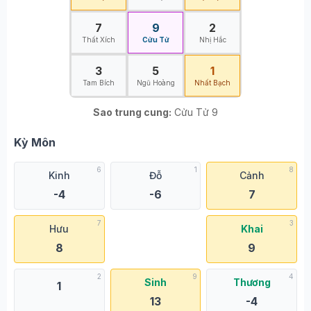
7
9
2
Thất Xích
Cửu Tử
Nhị Hắc
3
5
1
Tam Bích
Ngũ Hoàng
Nhất Bạch
Sao trung cung:
Cửu Tử 9
Kỳ Môn
6
1
8
Kinh
Đỗ
Cảnh
-4
-6
7
7
3
Hưu
Khai
8
9
2
9
4
Sinh
Thương
1
13
-4