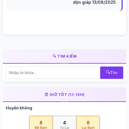
độn giáp 13/08/2025
🔍 TÌM KIẾM
🔍
Tìm
⏰ GIỜ TỐT (11-13H)
Huyền không
8
4
6
Bát Bạch
Tứ Lục
Lục Bạch