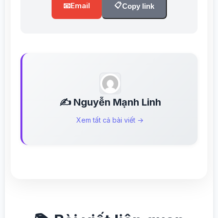
📋
📧
Email
Copy link
✍️ Nguyễn Mạnh Linh
Xem tất cả bài viết →