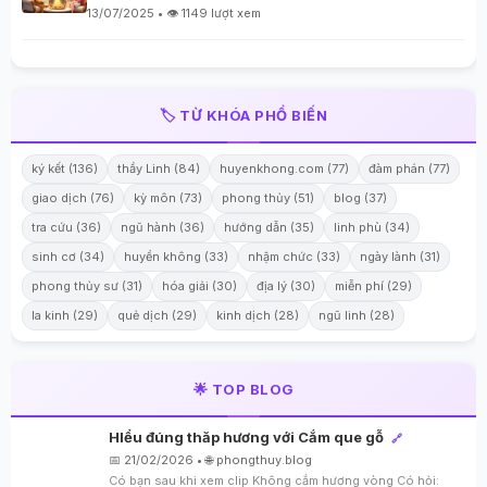
13/07/2025 • 👁️ 1149 lượt xem
🏷️ TỪ KHÓA PHỔ BIẾN
ký kết (136)
thầy Linh (84)
huyenkhong.com (77)
đàm phán (77)
giao dịch (76)
kỳ môn (73)
phong thủy (51)
blog (37)
tra cứu (36)
ngũ hành (36)
hướng dẫn (35)
linh phù (34)
sinh cơ (34)
huyền không (33)
nhậm chức (33)
ngày lành (31)
phong thủy sư (31)
hóa giải (30)
địa lý (30)
miễn phí (29)
la kinh (29)
quẻ dịch (29)
kinh dịch (28)
ngũ linh (28)
🌟 TOP BLOG
HIểu đúng thăp hương với Cắm que gỗ
🔗
📅 21/02/2026 • 🌐 phongthuy.blog
Có bạn sau khi xem clip Không cắm hương vòng Có hỏi: