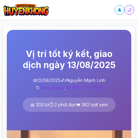
👤
🌙
Vị trí tốt ký kết, giao
dịch ngày 13/08/2025
📅
12/08/2025
✍️
Nguyễn Mạnh Linh
📁
Blog, News
,
Ký Kết, Giao Dịch
📖 203 từ
⏱️ 2 phút đọc
👁️ 362 lượt xem