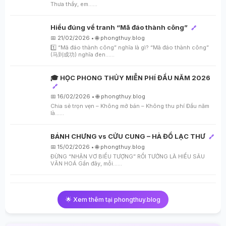
Thưa thầy, em…...
Hiểu đúng về tranh “Mã đáo thành công”
🔗
📅 21/02/2026 • 🌐 phongthuy.blog
1️⃣ “Mã đáo thành công” nghĩa là gì? “Mã đáo thành công”
(马到成功) nghĩa đen…...
🎓 HỌC PHONG THỦY MIỄN PHÍ ĐẦU NĂM 2026
🔗
📅 16/02/2026 • 🌐 phongthuy.blog
Chia sẻ trọn vẹn – Không mở bán – Không thu phí Đầu năm
là…...
BÁNH CHƯNG vs CỬU CUNG – HÀ ĐỒ LẠC THƯ
🔗
📅 15/02/2026 • 🌐 phongthuy.blog
ĐỪNG “NHẬN VƠ BIỂU TƯỢNG” RỒI TƯỞNG LÀ HIỂU SÂU
VĂN HOÁ Gần đây, mỗi…...
🌟 Xem thêm tại phongthuy.blog