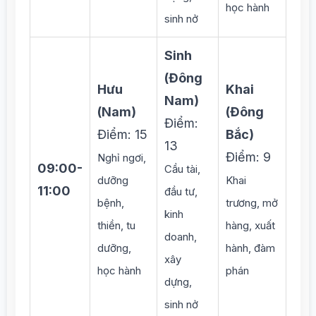
học hành
sinh nở
Sinh
(Đông
Hưu
Khai
Nam)
(Nam)
(Đông
Điểm:
Điểm: 15
Bắc)
13
Điểm: 9
Nghỉ ngơi,
09:00-
Cầu tài,
dưỡng
Khai
11:00
đầu tư,
bệnh,
trương, mở
kinh
thiền, tu
hàng, xuất
doanh,
dưỡng,
hành, đàm
xây
học hành
phán
dựng,
sinh nở