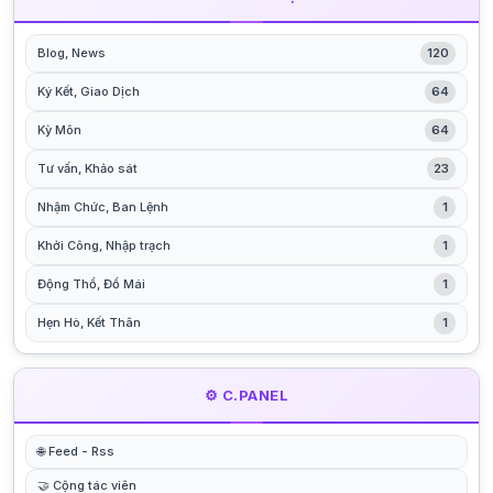
Blog, News
120
Ký Kết, Giao Dịch
64
Kỳ Môn
64
Tư vấn, Khảo sát
23
Nhậm Chức, Ban Lệnh
1
Khởi Công, Nhập trạch
1
Động Thổ, Đổ Mái
1
Hẹn Hò, Kết Thân
1
⚙️ C.PANEL
🌐 Feed - Rss
🤝 Cộng tác viên