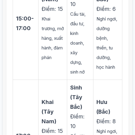
10
Điểm: 15
Điểm: 6
Cầu tài,
15:00-
Khai
Nghỉ ngơi,
đầu tư,
17:00
trương, mở
dưỡng
kinh
hàng, xuất
bệnh,
doanh,
hành, đàm
thiền, tu
xây
phán
dưỡng,
dựng,
học hành
sinh nở
Sinh
(Tây
Khai
Hưu
Bắc)
(Tây
(Bắc)
Điểm:
Nam)
Điểm: 8
10
Điểm: 15
Nghỉ ngơi,