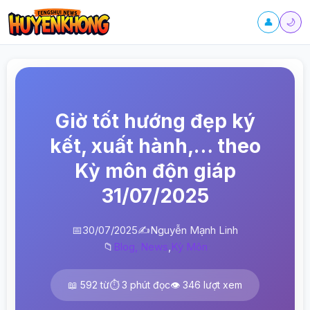
👤
🌙
Giờ tốt hướng đẹp ký
kết, xuất hành,… theo
Kỳ môn độn giáp
31/07/2025
📅
30/07/2025
✍️
Nguyễn Mạnh Linh
📁
Blog, News
,
Kỳ Môn
📖 592 từ
⏱️ 3 phút đọc
👁️ 346 lượt xem