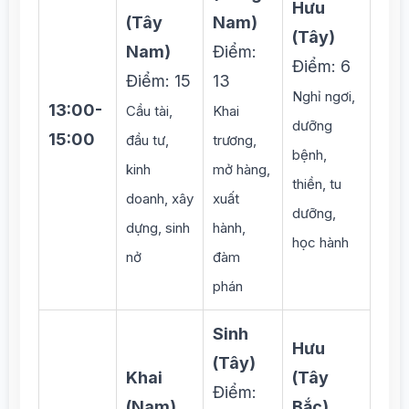
Hưu
(Tây
Nam)
(Tây)
Nam)
Điểm:
Điểm: 6
Điểm: 15
13
Nghỉ ngơi,
13:00-
Cầu tài,
Khai
dưỡng
15:00
đầu tư,
trương,
bệnh,
kinh
mở hàng,
thiền, tu
doanh, xây
xuất
dưỡng,
dựng, sinh
hành,
học hành
nở
đàm
phán
Sinh
Hưu
(Tây)
Khai
(Tây
Điểm:
(Nam)
Bắc)