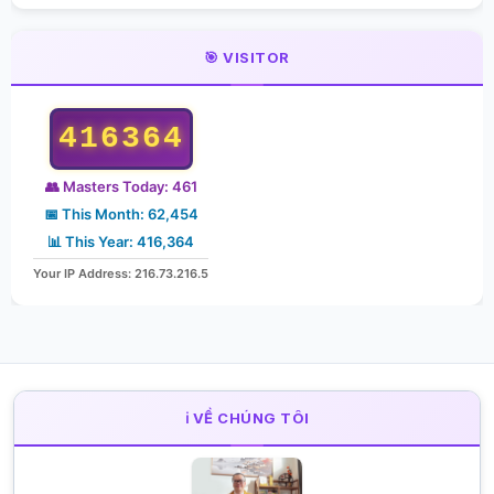
🎯 VISITOR
416364
👥 Masters Today: 461
📅 This Month: 62,454
📊 This Year: 416,364
Your IP Address: 216.73.216.5
ℹ️ VỀ CHÚNG TÔI