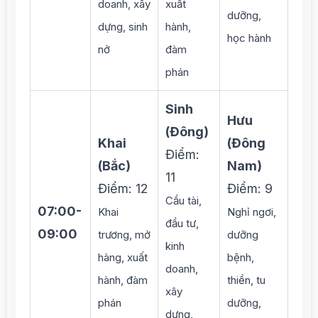
doanh, xây
xuất
dưỡng,
dựng, sinh
hành,
học hành
nở
đàm
phán
Sinh
Hưu
(Đông)
Khai
(Đông
Điểm:
(Bắc)
Nam)
11
Điểm: 12
Điểm: 9
Cầu tài,
07:00-
Khai
Nghỉ ngơi,
đầu tư,
09:00
trương, mở
dưỡng
kinh
hàng, xuất
bệnh,
doanh,
hành, đàm
thiền, tu
xây
phán
dưỡng,
dựng,