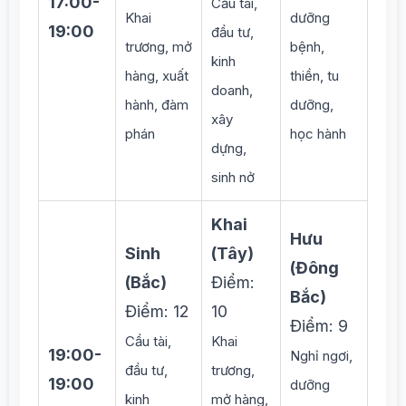
17:00-
Cầu tài,
Khai
dưỡng
19:00
đầu tư,
trương, mở
bệnh,
kinh
hàng, xuất
thiền, tu
doanh,
hành, đàm
dưỡng,
xây
phán
học hành
dựng,
sinh nở
Khai
Hưu
Sinh
(Tây)
(Đông
(Bắc)
Điểm:
Bắc)
Điểm: 12
10
Điểm: 9
Cầu tài,
Khai
19:00-
Nghỉ ngơi,
đầu tư,
trương,
19:00
dưỡng
kinh
mở hàng,