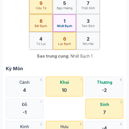
9
5
7
Cửu Tử
Ngũ Hoàng
Thất Xích
8
1
3
Bát Bạch
Nhất Bạch
Tam Bích
4
6
2
Tứ Lục
Lục Bạch
Nhị Hắc
Sao trung cung:
Nhất Bạch 1
Kỳ Môn
6
1
8
Cảnh
Khai
Thương
4
10
-2
7
3
Đỗ
Sinh
-1
7
2
9
4
Kinh
Hưu
-4