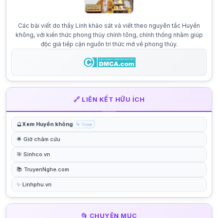
Các bài viết do thầy Linh khảo sát và viết theo nguyên tắc Huyền
không, với kiến thức phong thủy chính tông, chính thống nhằm giúp
độc giả tiếp cận nguồn tri thức mở về phong thủy.
🔗 LIÊN KẾT HỮU ÍCH
🔮
Xem Huyền không
🌟 Giờ châm cứu
🎯 Sinhco.vn
📚 TruyenNghe.com
✨ Linhphu.vn
📂 CHUYÊN MỤC