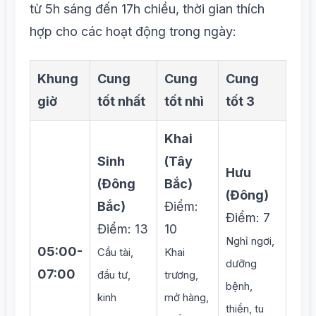
từ 5h sáng đến 17h chiều, thời gian thích
hợp cho các hoạt động trong ngày:
Khung
Cung
Cung
Cung
giờ
tốt nhất
tốt nhì
tốt 3
Khai
Sinh
(Tây
Hưu
(Đông
Bắc)
(Đông)
Bắc)
Điểm:
Điểm: 7
Điểm: 13
10
Nghỉ ngơi,
05:00-
Cầu tài,
Khai
dưỡng
07:00
đầu tư,
trương,
bệnh,
kinh
mở hàng,
thiền, tu