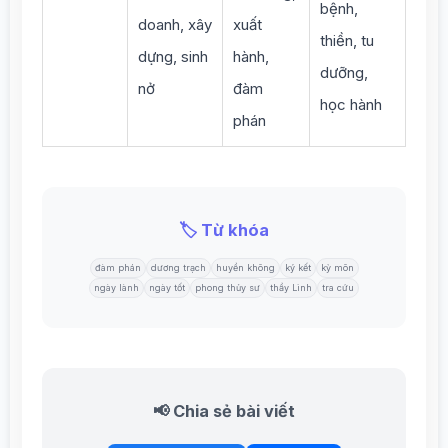
bệnh,
doanh, xây
xuất
thiền, tu
dựng, sinh
hành,
dưỡng,
nở
đàm
học hành
phán
🏷️ Từ khóa
đàm phán
dương trạch
huyền không
ký kết
kỳ môn
ngày lành
ngày tốt
phong thủy sư
thầy Linh
tra cứu
📢 Chia sẻ bài viết