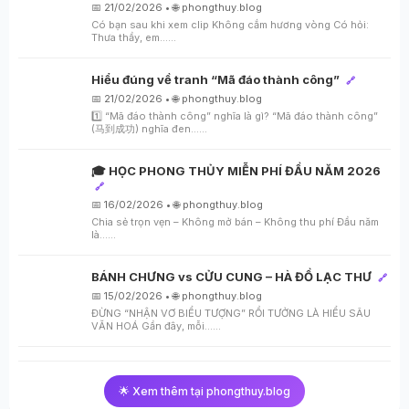
📅 21/02/2026 • 🌐 phongthuy.blog
Có bạn sau khi xem clip Không cắm hương vòng Có hỏi:
Thưa thầy, em…...
Hiểu đúng về tranh “Mã đáo thành công”
🔗
📅 21/02/2026 • 🌐 phongthuy.blog
1️⃣ “Mã đáo thành công” nghĩa là gì? “Mã đáo thành công”
(马到成功) nghĩa đen…...
🎓 HỌC PHONG THỦY MIỄN PHÍ ĐẦU NĂM 2026
🔗
📅 16/02/2026 • 🌐 phongthuy.blog
Chia sẻ trọn vẹn – Không mở bán – Không thu phí Đầu năm
là…...
BÁNH CHƯNG vs CỬU CUNG – HÀ ĐỒ LẠC THƯ
🔗
📅 15/02/2026 • 🌐 phongthuy.blog
ĐỪNG “NHẬN VƠ BIỂU TƯỢNG” RỒI TƯỞNG LÀ HIỂU SÂU
VĂN HOÁ Gần đây, mỗi…...
🌟 Xem thêm tại phongthuy.blog