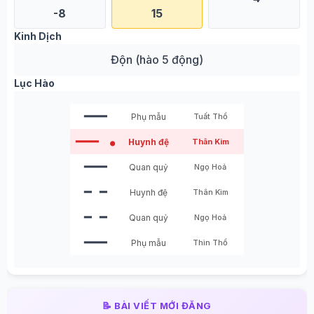
-8
15
Kinh Dịch
Độn (hào 5 động)
Lục Hào
━━━
Phụ mẫu
Tuất Thổ
━━━
Huynh đệ
Thân Kim
●
━━━
Quan quỷ
Ngọ Hoả
━ ━
Huynh đệ
Thân Kim
━ ━
Quan quỷ
Ngọ Hoả
━━━
Phụ mẫu
Thìn Thổ
📝 BÀI VIẾT MỚI ĐĂNG