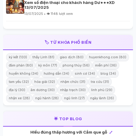
Xem số điện thoại cho khách hàng Dư***XD
13/07/2025
13/07/2025 • 👁️ 1148 lượt xem
🏷️ TỪ KHÓA PHỔ BIẾN
ký kết (133)
thầy Linh (81)
giao dịch (80)
huyenkhong.com (80)
đàm phán (80)
kỳ môn (77)
phong thủy (56)
miễn phí (36)
huyền không (34)
hướng dẫn (34)
sinh cơ (34)
blog (34)
tam yếu (32)
hóa giải (32)
nhậm chức (31)
tra cứu (31)
địa lý (30)
âm dương (30)
nhập trạch (30)
linh phù (29)
nhận xe (28)
ngũ hành (28)
ngũ linh (27)
ngày lành (26)
🌟 TOP BLOG
HIểu đúng thăp hương với Cắm que gỗ
🔗