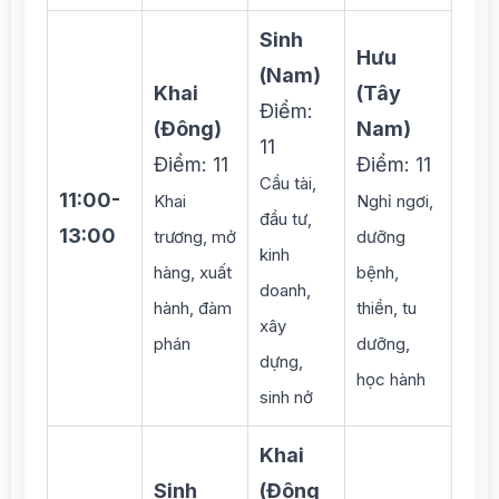
Sinh
Hưu
(Nam)
Khai
(Tây
Điểm:
(Đông)
Nam)
11
Điểm: 11
Điểm: 11
Cầu tài,
11:00-
Khai
Nghỉ ngơi,
đầu tư,
13:00
trương, mở
dưỡng
kinh
hàng, xuất
bệnh,
doanh,
hành, đàm
thiền, tu
xây
phán
dưỡng,
dựng,
học hành
sinh nở
Khai
Sinh
(Đông