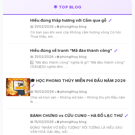
🌟 TOP BLOG
HIểu đúng thăp hương với Cắm que gỗ
🔗
📅 21/02/2026 • 🌐 phongthuy.blog
Có bạn sau khi xem clip Không cắm hương vòng Có hỏi:
Thưa thầy, em…...
Hiểu đúng về tranh “Mã đáo thành công”
🔗
📅 21/02/2026 • 🌐 phongthuy.blog
1️⃣ “Mã đáo thành công” nghĩa là gì? “Mã đáo thành công”
(马到成功) nghĩa đen…...
🎓 HỌC PHONG THỦY MIỄN PHÍ ĐẦU NĂM 2026
🔗
📅 16/02/2026 • 🌐 phongthuy.blog
Chia sẻ trọn vẹn – Không mở bán – Không thu phí Đầu năm
là…...
BÁNH CHƯNG vs CỬU CUNG – HÀ ĐỒ LẠC THƯ
🔗
📅 15/02/2026 • 🌐 phongthuy.blog
ĐỪNG “NHẬN VƠ BIỂU TƯỢNG” RỒI TƯỞNG LÀ HIỂU SÂU
VĂN HOÁ Gần đây, mỗi…...