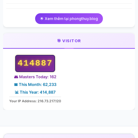
🌟 Xem thêm tại phongthuy.blog
🎯 VISITOR
414887
👥 Masters Today: 162
📅 This Month: 62,233
📊 This Year: 414,887
Your IP Address: 216.73.217.120