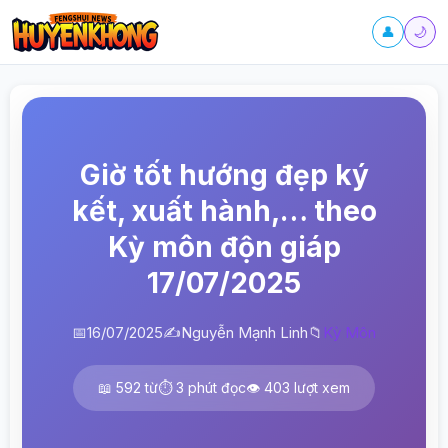
👤
🌙
Giờ tốt hướng đẹp ký
kết, xuất hành,… theo
Kỳ môn độn giáp
17/07/2025
📅
16/07/2025
✍️
Nguyễn Mạnh Linh
📁
Kỳ Môn
📖 592 từ
⏱️ 3 phút đọc
👁️ 403 lượt xem