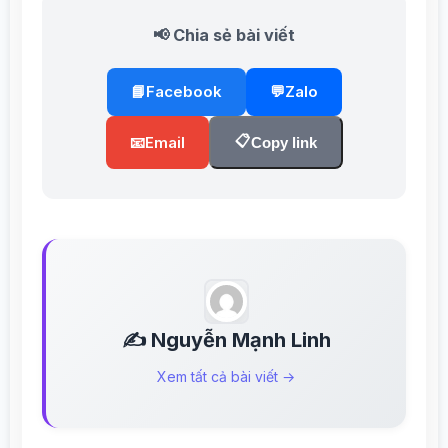
📢 Chia sẻ bài viết
📘
Facebook
💬
Zalo
📋
📧
Email
Copy link
✍️ Nguyễn Mạnh Linh
Xem tất cả bài viết →