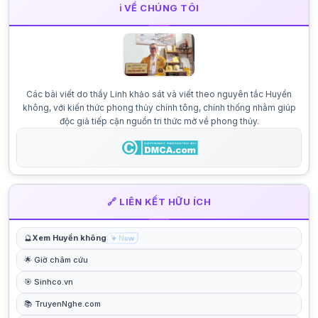
ℹ️ VỀ CHÚNG TÔI
Các bài viết do thầy Linh khảo sát và viết theo nguyên tắc Huyền
không, với kiến thức phong thủy chính tông, chính thống nhằm giúp
độc giả tiếp cận nguồn tri thức mở về phong thủy.
🔗 LIÊN KẾT HỮU ÍCH
🔮
Xem Huyền không
🌟 Giờ châm cứu
🎯 Sinhco.vn
📚 TruyenNghe.com