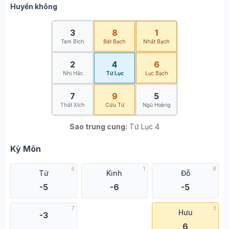
Huyền không
3
8
1
Tam Bích
Bát Bạch
Nhất Bạch
2
4
6
Nhị Hắc
Tứ Lục
Lục Bạch
7
9
5
Thất Xích
Cửu Tử
Ngũ Hoàng
Sao trung cung:
Tứ Lục 4
Kỳ Môn
6
1
8
Tử
Kinh
Đỗ
-5
-6
-5
7
3
Hưu
-3
6