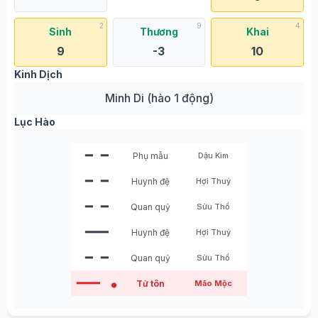
2
9
4
Sinh
Thương
Khai
9
-3
10
Kinh Dịch
Minh Di (hào 1 động)
Lục Hào
━ ━
Phụ mẫu
Dậu Kim
━ ━
Huynh đệ
Hợi Thuỷ
━ ━
Quan quỷ
Sửu Thổ
━━━
Huynh đệ
Hợi Thuỷ
━ ━
Quan quỷ
Sửu Thổ
━━━
Tử tôn
Mão Mộc
●