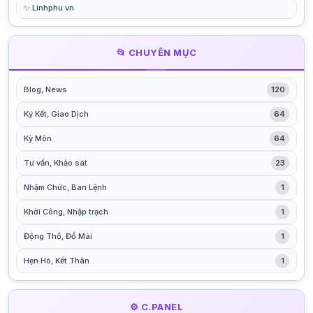
✨ Linhphu.vn
📂 CHUYÊN MỤC
Blog, News
120
Ký Kết, Giao Dịch
64
Kỳ Môn
64
Tư vấn, Khảo sát
23
Nhậm Chức, Ban Lệnh
1
Khởi Công, Nhập trạch
1
Động Thổ, Đổ Mái
1
Hẹn Hò, Kết Thân
1
⚙️ C.PANEL