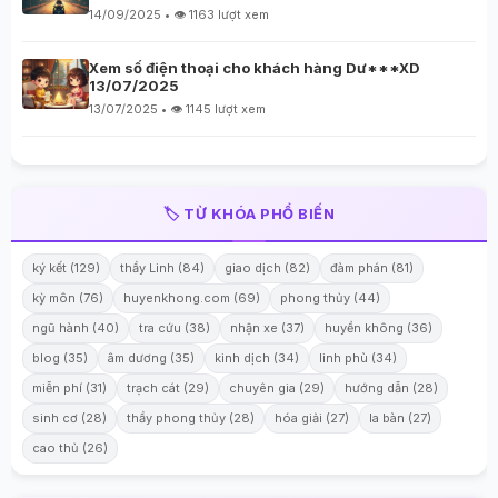
14/09/2025 • 👁️ 1163 lượt xem
Xem số điện thoại cho khách hàng Dư***XD
13/07/2025
13/07/2025 • 👁️ 1145 lượt xem
🏷️ TỪ KHÓA PHỔ BIẾN
ký kết (129)
thầy Linh (84)
giao dịch (82)
đàm phán (81)
kỳ môn (76)
huyenkhong.com (69)
phong thủy (44)
ngũ hành (40)
tra cứu (38)
nhận xe (37)
huyền không (36)
blog (35)
âm dương (35)
kinh dịch (34)
linh phù (34)
miễn phí (31)
trạch cát (29)
chuyên gia (29)
hướng dẫn (28)
sinh cơ (28)
thầy phong thủy (28)
hóa giải (27)
la bàn (27)
cao thủ (26)