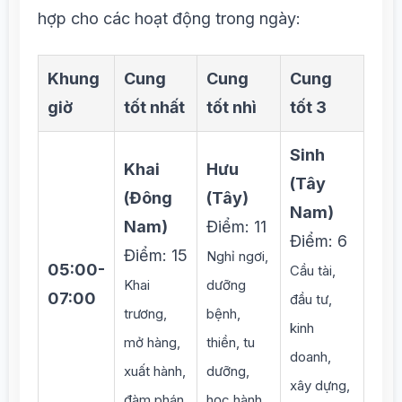
hợp cho các hoạt động trong ngày:
Khung
Cung
Cung
Cung
giờ
tốt nhất
tốt nhì
tốt 3
Sinh
Khai
Hưu
(Tây
(Đông
(Tây)
Nam)
Nam)
Điểm: 11
Điểm: 6
Điểm: 15
Nghỉ ngơi,
05:00-
Cầu tài,
Khai
dưỡng
07:00
đầu tư,
trương,
bệnh,
kinh
mở hàng,
thiền, tu
doanh,
xuất hành,
dưỡng,
xây dựng,
đàm phán
học hành