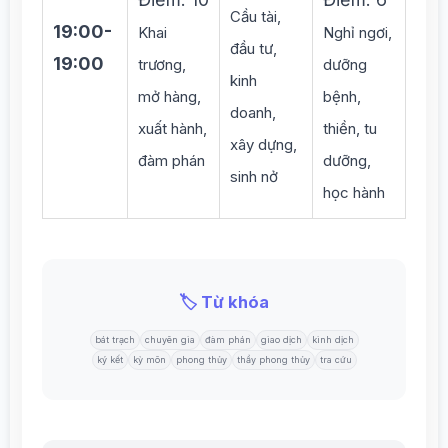
Cầu tài,
19:00-
Khai
Nghỉ ngơi,
đầu tư,
19:00
trương,
dưỡng
kinh
mở hàng,
bệnh,
doanh,
xuất hành,
thiền, tu
xây dựng,
đàm phán
dưỡng,
sinh nở
học hành
🏷️ Từ khóa
bát trạch
chuyên gia
đàm phán
giao dịch
kinh dịch
ký kết
kỳ môn
phong thủy
thầy phong thủy
tra cứu