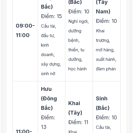
(Bắc)
(Tây
Bắc)
Điểm: 10
Nam)
Điểm: 15
Điểm: 10
Nghỉ ngơi,
09:00-
Cầu tài,
dưỡng
Khai
11:00
đầu tư,
bệnh,
trương,
kinh
thiền, tu
mở hàng,
doanh,
dưỡng,
xuất hành,
xây dựng,
học hành
đàm phán
sinh nở
Hưu
(Đông
Sinh
Khai
Bắc)
(Bắc)
(Tây)
Điểm:
Điểm: 10
Điểm: 11
13
Cầu tài,
11:00-
Khai