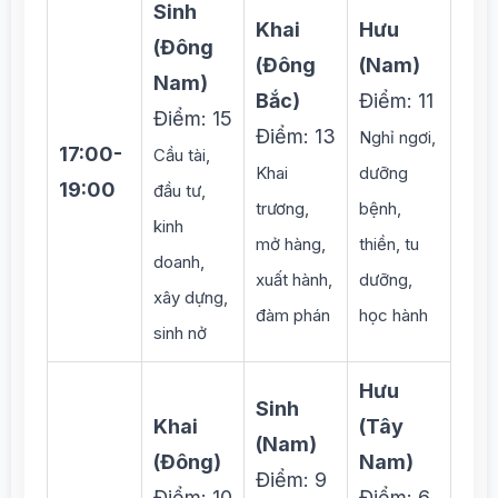
Sinh
Khai
Hưu
(Đông
(Đông
(Nam)
Nam)
Bắc)
Điểm: 11
Điểm: 15
Điểm: 13
Nghỉ ngơi,
17:00-
Cầu tài,
Khai
dưỡng
19:00
đầu tư,
trương,
bệnh,
kinh
mở hàng,
thiền, tu
doanh,
xuất hành,
dưỡng,
xây dựng,
đàm phán
học hành
sinh nở
Hưu
Sinh
Khai
(Tây
(Nam)
(Đông)
Nam)
Điểm: 9
Điểm: 10
Điểm: 6