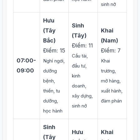
sinh nở
Hưu
Sinh
(Tây
Khai
(Tây)
Bắc)
(Nam)
Điểm: 11
Điểm: 15
Điểm: 7
Cầu tài,
07:00-
Nghỉ ngơi,
Khai
đầu tư,
09:00
dưỡng
trương,
kinh
bệnh,
mở hàng,
doanh,
thiền, tu
xuất hành,
xây dựng,
dưỡng,
đàm phán
sinh nở
học hành
Sinh
Hưu
Khai
(Tây