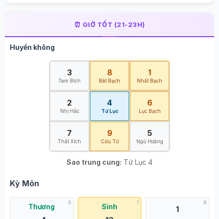
⏰ GIỜ TỐT (21-23H)
Huyền không
3
8
1
Tam Bích
Bát Bạch
Nhất Bạch
2
4
6
Nhị Hắc
Tứ Lục
Lục Bạch
7
9
5
Thất Xích
Cửu Tử
Ngũ Hoàng
Sao trung cung:
Tứ Lục 4
Kỳ Môn
6
1
8
Thương
Sinh
1