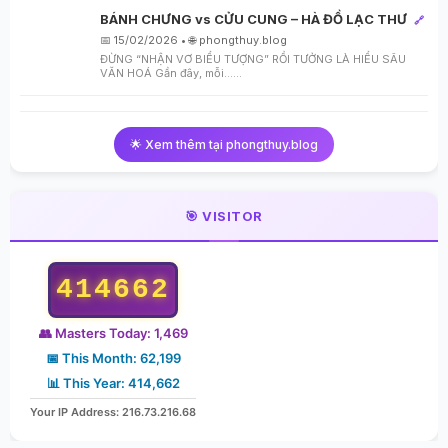
BÁNH CHƯNG vs CỬU CUNG – HÀ ĐỒ LẠC THƯ
🔗
📅 15/02/2026 • 🌐 phongthuy.blog
ĐỪNG “NHẬN VƠ BIỂU TƯỢNG” RỒI TƯỞNG LÀ HIỂU SÂU
VĂN HOÁ Gần đây, mỗi…...
🌟 Xem thêm tại phongthuy.blog
🎯 VISITOR
414662
👥 Masters Today: 1,469
📅 This Month: 62,199
📊 This Year: 414,662
Your IP Address: 216.73.216.68