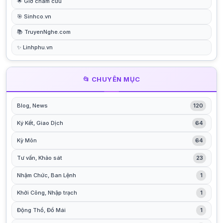
🌟 Giờ châm cứu
🎯 Sinhco.vn
📚 TruyenNghe.com
✨ Linhphu.vn
📂 CHUYÊN MỤC
Blog, News
120
Ký Kết, Giao Dịch
64
Kỳ Môn
64
Tư vấn, Khảo sát
23
Nhậm Chức, Ban Lệnh
1
Khởi Công, Nhập trạch
1
Động Thổ, Đổ Mái
1