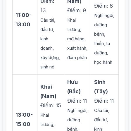
Điểm:
Nam)
Điểm: 8
13
Điểm: 9
11:00-
Nghỉ ngơi,
Cầu tài,
Khai
13:00
dưỡng
đầu tư,
trương,
bệnh,
kinh
mở hàng,
thiền, tu
doanh,
xuất hành,
dưỡng,
xây dựng,
đàm phán
học hành
sinh nở
Hưu
Sinh
Khai
(Bắc)
(Tây)
(Nam)
Điểm: 11
Điểm: 11
Điểm: 15
Nghỉ ngơi,
Cầu tài,
13:00-
Khai
dưỡng
đầu tư,
15:00
trương,
bệnh,
kinh