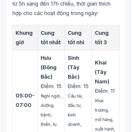
từ 5h sáng đến 17h chiều, thời gian thích
hợp cho các hoạt động trong ngày:
Khung
Cung
Cung
Cung
giờ
tốt nhất
tốt nhì
tốt 3
Hưu
Sinh
Khai
(Đông
(Tây
(Tây
Bắc)
Bắc)
Nam)
Điểm: 15
Điểm: 15
Điểm: 11
05:00-
Nghỉ ngơi,
Cầu tài,
Khai
07:00
dưỡng
đầu tư,
trương,
bệnh,
kinh
mở hàng,
thiền, tu
doanh,
xuất hành,