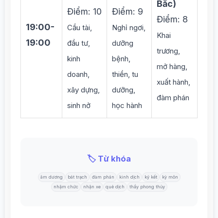
Bắc)
Điểm: 10
Điểm: 9
Điểm: 8
19:00-
Cầu tài,
Nghỉ ngơi,
Khai
19:00
đầu tư,
dưỡng
trương,
kinh
bệnh,
mở hàng,
doanh,
thiền, tu
xuất hành,
xây dựng,
dưỡng,
đàm phán
sinh nở
học hành
🏷️ Từ khóa
âm dương
bát trạch
đàm phán
kinh dịch
ký kết
kỳ môn
nhậm chức
nhận xe
quẻ dịch
thầy phong thủy