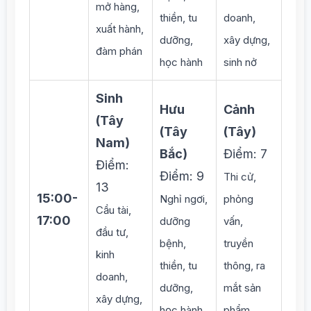
mở hàng,
thiền, tu
doanh,
xuất hành,
dưỡng,
xây dựng,
đàm phán
học hành
sinh nở
Sinh
Hưu
Cảnh
(Tây
(Tây
(Tây)
Nam)
Bắc)
Điểm: 7
Điểm:
Điểm: 9
Thi cử,
13
15:00-
Nghỉ ngơi,
phỏng
Cầu tài,
17:00
dưỡng
vấn,
đầu tư,
bệnh,
truyền
kinh
thiền, tu
thông, ra
doanh,
dưỡng,
mắt sản
xây dựng,
học hành
phẩm