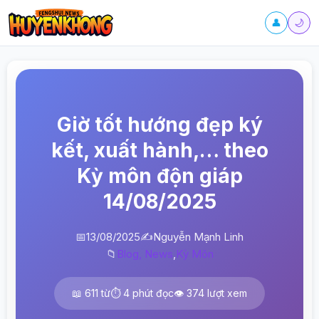
👤
🌙
Giờ tốt hướng đẹp ký
kết, xuất hành,… theo
Kỳ môn độn giáp
14/08/2025
📅
13/08/2025
✍️
Nguyễn Mạnh Linh
📁
Blog, News
,
Kỳ Môn
📖 611 từ
⏱️ 4 phút đọc
👁️ 374 lượt xem