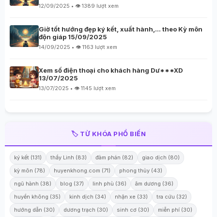
12/09/2025 • 👁️ 1389 lượt xem
Giờ tốt hướng đẹp ký kết, xuất hành,… theo Kỳ môn
độn giáp 15/09/2025
14/09/2025 • 👁️ 1163 lượt xem
Xem số điện thoại cho khách hàng Dư***XD
13/07/2025
13/07/2025 • 👁️ 1145 lượt xem
🏷️ TỪ KHÓA PHỔ BIẾN
ký kết (131)
thầy Linh (83)
đàm phán (82)
giao dịch (80)
kỳ môn (78)
huyenkhong.com (71)
phong thủy (43)
ngũ hành (38)
blog (37)
linh phù (36)
âm dương (36)
huyền không (35)
kinh dịch (34)
nhận xe (33)
tra cứu (32)
hướng dẫn (30)
dương trạch (30)
sinh cơ (30)
miễn phí (30)