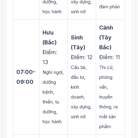
dưỡng,
xây dựng,
đàm phán
học hành
sinh nở
Cảnh
Hưu
Sinh
(Tây
(Bắc)
(Tây)
Bắc)
Điểm:
Điểm: 12
Điểm: 11
13
Cầu tài,
Thi cử,
07:00-
Nghỉ ngơi,
đầu tư,
phỏng
09:00
dưỡng
kinh
vấn,
bệnh,
doanh,
truyền
thiền, tu
xây dựng,
thông, ra
dưỡng,
sinh nở
mắt sản
học hành
phẩm