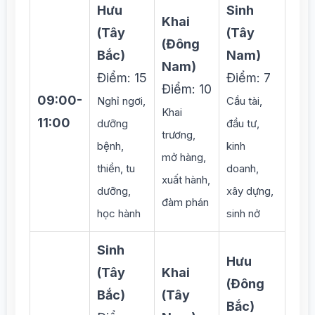
Hưu
Sinh
Khai
(Tây
(Tây
(Đông
Bắc)
Nam)
Nam)
Điểm: 15
Điểm: 7
Điểm: 10
09:00-
Nghỉ ngơi,
Cầu tài,
Khai
11:00
dưỡng
đầu tư,
trương,
bệnh,
kinh
mở hàng,
thiền, tu
doanh,
xuất hành,
dưỡng,
xây dựng,
đàm phán
học hành
sinh nở
Sinh
Hưu
(Tây
Khai
(Đông
Bắc)
(Tây
Bắc)