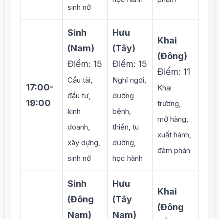
sinh nở
Sinh
Hưu
Khai
(Nam)
(Tây)
(Đông)
Điểm: 15
Điểm: 15
Điểm: 11
Cầu tài,
Nghỉ ngơi,
17:00-
Khai
đầu tư,
dưỡng
19:00
trương,
kinh
bệnh,
mở hàng,
doanh,
thiền, tu
xuất hành,
xây dựng,
dưỡng,
đàm phán
sinh nở
học hành
Sinh
Hưu
Khai
(Đông
(Tây
(Đông
Nam)
Nam)