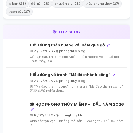
la bàn (28)
đổ mái (28)
chuyên gia (28)
thầy phong thủy (27)
trạch cát (27)
🌟 TOP BLOG
HIểu đúng thăp hương với Cắm que gỗ
🔗
📅 21/02/2026 • 🌐 phongthuy.blog
Có bạn sau khi xem clip Không cắm hương vòng Có hỏi:
Thưa thầy, em…...
Hiểu đúng về tranh “Mã đáo thành công”
🔗
📅 21/02/2026 • 🌐 phongthuy.blog
1️⃣ “Mã đáo thành công” nghĩa là gì? “Mã đáo thành công”
(马到成功) nghĩa đen…...
🎓 HỌC PHONG THỦY MIỄN PHÍ ĐẦU NĂM 2026
🔗
📅 16/02/2026 • 🌐 phongthuy.blog
Chia sẻ trọn vẹn – Không mở bán – Không thu phí Đầu năm
là…...