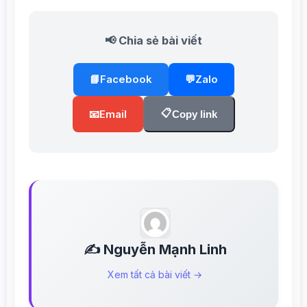
📢 Chia sẻ bài viết
📘
Facebook
💬
Zalo
📋
📧
Email
Copy link
✍️ Nguyễn Mạnh Linh
Xem tất cả bài viết →