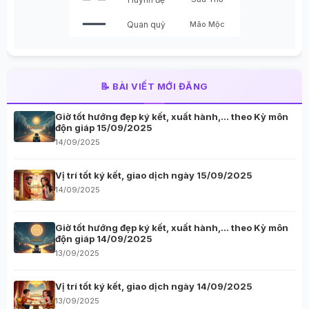
━━━
Quan quỷ
Mão Mộc
📝 BÀI VIẾT MỚI ĐĂNG
Giờ tốt hướng đẹp ký kết, xuất hành,… theo Kỳ môn
độn giáp 15/09/2025
14/09/2025
Vị trí tốt ký kết, giao dịch ngày 15/09/2025
14/09/2025
Giờ tốt hướng đẹp ký kết, xuất hành,… theo Kỳ môn
độn giáp 14/09/2025
13/09/2025
Vị trí tốt ký kết, giao dịch ngày 14/09/2025
13/09/2025