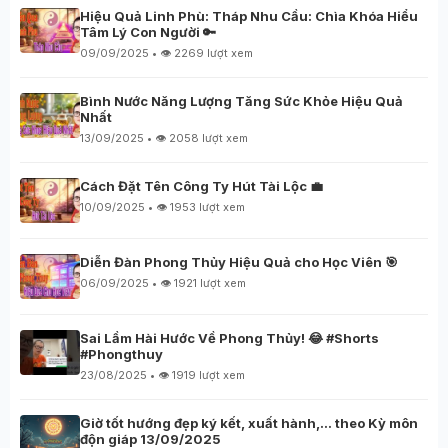
Hiệu Quả Linh Phù: Tháp Nhu Cầu: Chìa Khóa Hiểu
Tâm Lý Con Người 🔑
09/09/2025 • 👁️ 2269 lượt xem
Bình Nước Năng Lượng Tăng Sức Khỏe Hiệu Quả
Nhất
13/09/2025 • 👁️ 2058 lượt xem
Cách Đặt Tên Công Ty Hút Tài Lộc 💼
10/09/2025 • 👁️ 1953 lượt xem
Diễn Đàn Phong Thủy Hiệu Quả cho Học Viên 🎯
06/09/2025 • 👁️ 1921 lượt xem
Sai Lầm Hài Hước Về Phong Thủy! 😂 #Shorts
#Phongthuy
23/08/2025 • 👁️ 1919 lượt xem
Giờ tốt hướng đẹp ký kết, xuất hành,… theo Kỳ môn
độn giáp 13/09/2025