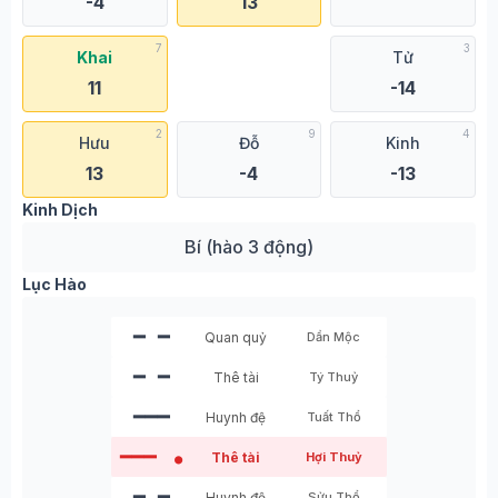
-4
13
7
3
Khai
Tử
11
-14
2
9
4
Hưu
Đỗ
Kinh
13
-4
-13
Kinh Dịch
Bí (hào 3 động)
Lục Hào
━ ━
Quan quỷ
Dần Mộc
━ ━
Thê tài
Tý Thuỷ
━━━
Huynh đệ
Tuất Thổ
━━━
Thê tài
Hợi Thuỷ
●
━ ━
Huynh đệ
Sửu Thổ