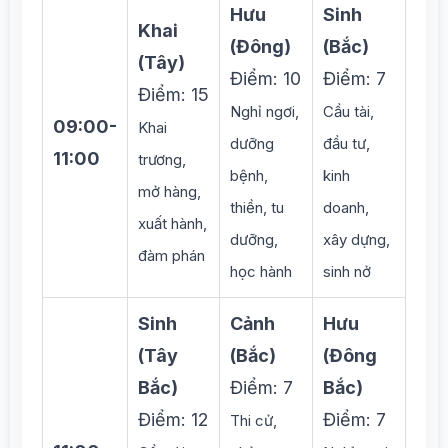
Hưu
Sinh
Khai
(Đông)
(Bắc)
(Tây)
Điểm: 10
Điểm: 7
Điểm: 15
Nghỉ ngơi,
Cầu tài,
09:00-
Khai
dưỡng
đầu tư,
11:00
trương,
bệnh,
kinh
mở hàng,
thiền, tu
doanh,
xuất hành,
dưỡng,
xây dựng,
đàm phán
học hành
sinh nở
Sinh
Cảnh
Hưu
(Tây
(Bắc)
(Đông
Bắc)
Điểm: 7
Bắc)
Điểm: 12
Điểm: 7
Thi cử,