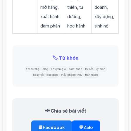
mở hàng,
thiền, tu
doanh,
xuất hành,
dưỡng,
xây dựng,
đàm phán
học hành
sinh nở
🏷️ Từ khóa
âm dương
blog
chuyên gia
đàm phán
ký kết
kỳ môn
ngày tốt
quẻ dịch
thầy phong thủy
trấn trạch
📢 Chia sẻ bài viết
📘
Facebook
💬
Zalo