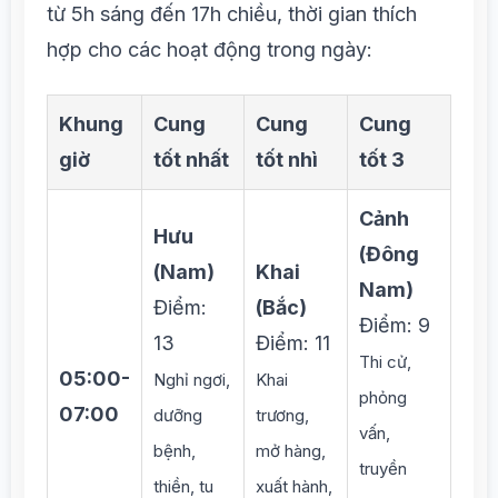
từ 5h sáng đến 17h chiều, thời gian thích
hợp cho các hoạt động trong ngày:
Khung
Cung
Cung
Cung
giờ
tốt nhất
tốt nhì
tốt 3
Cảnh
Hưu
(Đông
(Nam)
Khai
Nam)
Điểm:
(Bắc)
Điểm: 9
13
Điểm: 11
Thi cử,
05:00-
Nghỉ ngơi,
Khai
phỏng
07:00
dưỡng
trương,
vấn,
bệnh,
mở hàng,
truyền
thiền, tu
xuất hành,