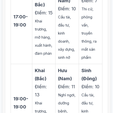
Nam)
Điểm: 7
Bắc)
Điểm: 10
Thi cử,
Điểm: 15
17:00-
Cầu tài,
phỏng
Khai
19:00
đầu tư,
vấn,
trương,
kinh
truyền
mở hàng,
doanh,
thông, ra
xuất hành,
xây dựng,
mắt sản
đàm phán
sinh nở
phẩm
Khai
Hưu
Sinh
(Bắc)
(Nam)
(Đông)
Điểm:
Điểm: 11
Điểm: 10
13
Nghỉ ngơi,
Cầu tài,
19:00-
Khai
dưỡng
đầu tư,
19:00
trương,
bệnh,
kinh