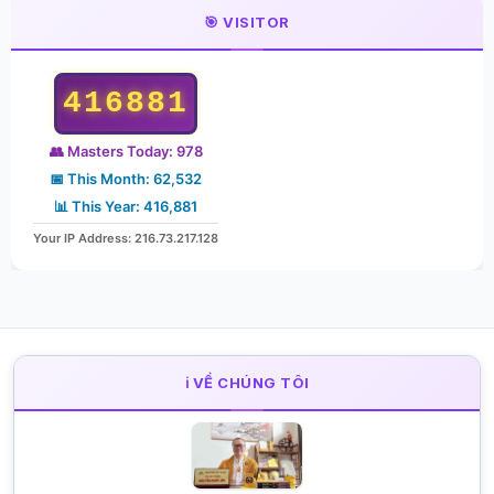
🎯 VISITOR
416881
👥 Masters Today: 978
📅 This Month: 62,532
📊 This Year: 416,881
Your IP Address: 216.73.217.128
ℹ️ VỀ CHÚNG TÔI