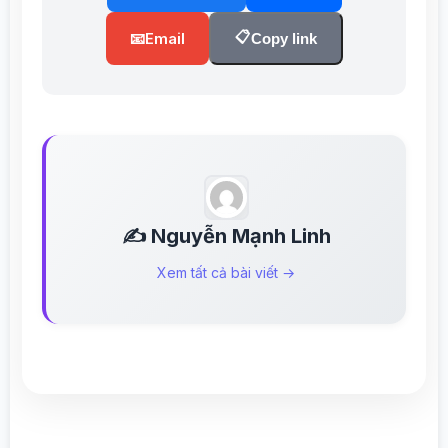
📋
📧
Email
Copy link
✍️ Nguyễn Mạnh Linh
Xem tất cả bài viết →