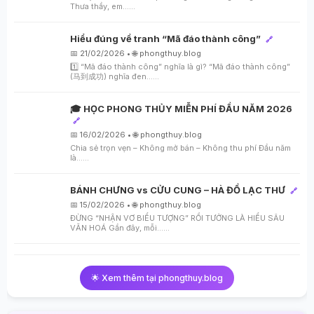
Thưa thầy, em…...
Hiểu đúng về tranh “Mã đáo thành công”
🔗
📅 21/02/2026 • 🌐 phongthuy.blog
1️⃣ “Mã đáo thành công” nghĩa là gì? “Mã đáo thành công”
(马到成功) nghĩa đen…...
🎓 HỌC PHONG THỦY MIỄN PHÍ ĐẦU NĂM 2026
🔗
📅 16/02/2026 • 🌐 phongthuy.blog
Chia sẻ trọn vẹn – Không mở bán – Không thu phí Đầu năm
là…...
BÁNH CHƯNG vs CỬU CUNG – HÀ ĐỒ LẠC THƯ
🔗
📅 15/02/2026 • 🌐 phongthuy.blog
ĐỪNG “NHẬN VƠ BIỂU TƯỢNG” RỒI TƯỞNG LÀ HIỂU SÂU
VĂN HOÁ Gần đây, mỗi…...
🌟 Xem thêm tại phongthuy.blog