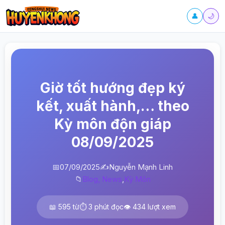
👤
🌙
Giờ tốt hướng đẹp ký
kết, xuất hành,… theo
Kỳ môn độn giáp
08/09/2025
📅
07/09/2025
✍️
Nguyễn Mạnh Linh
📁
Blog, News
,
Kỳ Môn
📖 595 từ
⏱️ 3 phút đọc
👁️ 434 lượt xem