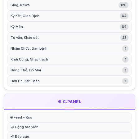
Blog, News
120
Ký Kết, Giao Dịch
64
Kỳ Môn
64
Tư vấn, Khảo sát
23
Nhậm Chức, Ban Lệnh
1
Khởi Công, Nhập trạch
1
Động Thổ, Đổ Mái
1
Hẹn Hò, Kết Thân
1
⚙️ C.PANEL
🌐 Feed - Rss
🤝 Cộng tác viên
📢 Báo cáo