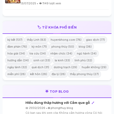
13/07/2025 • 👁️ 1149 lượt xem
🏷️ TỪ KHÓA PHỔ BIẾN
ký kết (137)
thầy Linh (83)
huyenkhong.com (78)
giao dịch (77)
đàm phán (76)
kỳ môn (71)
phong thủy (50)
blog (38)
hóa giải (34)
tra cứu (34)
nhậm chức (34)
ngũ hành (34)
hướng dẫn (34)
sinh cơ (33)
la kinh (33)
linh phù (32)
ngày lành (32)
quẻ dịch (31)
dương trạch (29)
huyền không (29)
miễn phí (28)
kết hôn (28)
địa lý (28)
thầy phong thủy (27)
🌟 TOP BLOG
HIểu đúng thăp hương với Cắm que gỗ
🔗
📅 21/02/2026 • 🌐 phongthuy.blog
Có bạn sau khi xem clip Không cắm hương vòng Có hỏi: