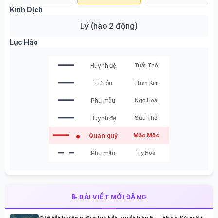
Kinh Dịch
Lý (hào 2 động)
Lục Hào
━━━
Huynh đệ
Tuất Thổ
━━━
Tử tôn
Thân Kim
━━━
Phụ mẫu
Ngọ Hoả
━━━
Huynh đệ
Sửu Thổ
━━━
Quan quỷ
Mão Mộc
●
━ ━
Phụ mẫu
Tỵ Hoả
📝 BÀI VIẾT MỚI ĐĂNG