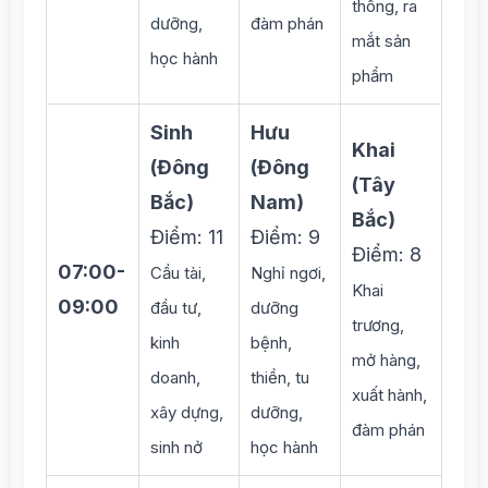
thông, ra
dưỡng,
đàm phán
mắt sản
học hành
phẩm
Sinh
Hưu
Khai
(Đông
(Đông
(Tây
Bắc)
Nam)
Bắc)
Điểm: 11
Điểm: 9
Điểm: 8
07:00-
Cầu tài,
Nghỉ ngơi,
Khai
09:00
đầu tư,
dưỡng
trương,
kinh
bệnh,
mở hàng,
doanh,
thiền, tu
xuất hành,
xây dựng,
dưỡng,
đàm phán
sinh nở
học hành