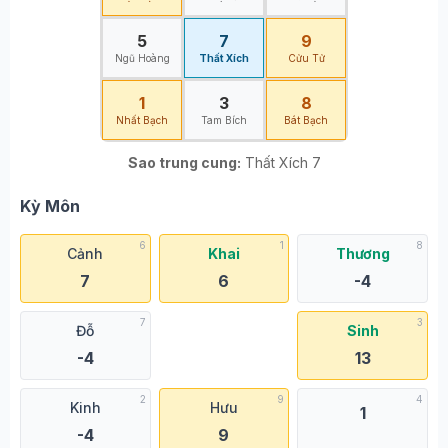
5
7
9
Ngũ Hoàng
Thất Xích
Cửu Tử
1
3
8
Nhất Bạch
Tam Bích
Bát Bạch
Sao trung cung:
Thất Xích 7
Kỳ Môn
6
1
8
Cảnh
Khai
Thương
7
6
-4
7
3
Đỗ
Sinh
-4
13
2
9
4
Kinh
Hưu
1
-4
9