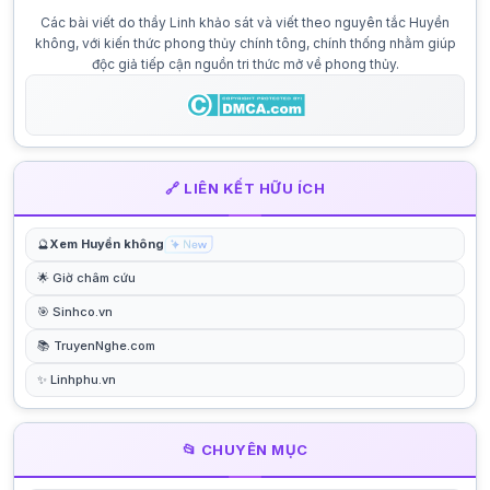
Các bài viết do thầy Linh khảo sát và viết theo nguyên tắc Huyền
không, với kiến thức phong thủy chính tông, chính thống nhằm giúp
độc giả tiếp cận nguồn tri thức mở về phong thủy.
🔗 LIÊN KẾT HỮU ÍCH
🔮
Xem Huyền không
🌟 Giờ châm cứu
🎯 Sinhco.vn
📚 TruyenNghe.com
✨ Linhphu.vn
📂 CHUYÊN MỤC