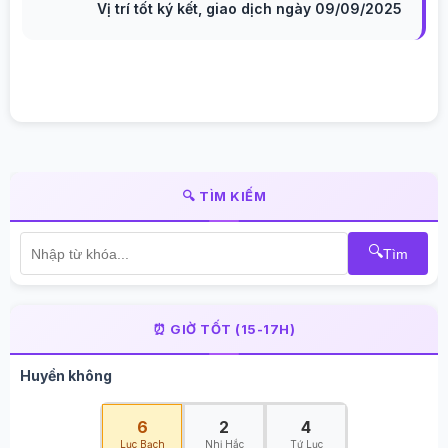
Vị trí tốt ký kết, giao dịch ngày 09/09/2025
🔍 TÌM KIẾM
🔍
Tìm
⏰ GIỜ TỐT (15-17H)
Huyền không
6
2
4
Lục Bạch
Nhị Hắc
Tứ Lục