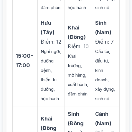
đàm phán
học hành
sinh nở
Hưu
Sinh
Khai
(Tây)
(Nam)
(Đông)
Điểm: 12
Điểm: 7
Điểm: 10
Nghỉ ngơi,
Cầu tài,
15:00-
Khai
dưỡng
đầu tư,
17:00
trương,
bệnh,
kinh
mở hàng,
thiền, tu
doanh,
xuất hành,
dưỡng,
xây dựng,
đàm phán
học hành
sinh nở
Sinh
Cảnh
Khai
(Đông
(Nam)
(Đông