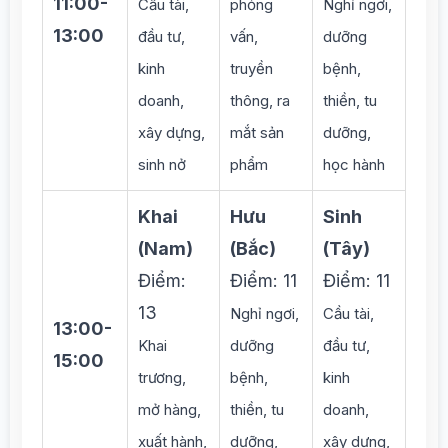
11:00-
Cầu tài,
phỏng
Nghỉ ngơi,
13:00
đầu tư,
vấn,
dưỡng
kinh
truyền
bệnh,
doanh,
thông, ra
thiền, tu
xây dựng,
mắt sản
dưỡng,
sinh nở
phẩm
học hành
Khai
Hưu
Sinh
(Nam)
(Bắc)
(Tây)
Điểm:
Điểm: 11
Điểm: 11
13
Nghỉ ngơi,
Cầu tài,
13:00-
Khai
dưỡng
đầu tư,
15:00
trương,
bệnh,
kinh
mở hàng,
thiền, tu
doanh,
xuất hành,
dưỡng,
xây dựng,