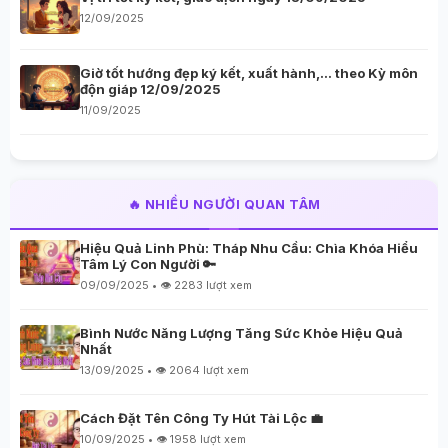
12/09/2025
Giờ tốt hướng đẹp ký kết, xuất hành,… theo Kỳ môn
độn giáp 12/09/2025
11/09/2025
🔥 NHIỀU NGƯỜI QUAN TÂM
Hiệu Quả Linh Phù: Tháp Nhu Cầu: Chìa Khóa Hiểu
Tâm Lý Con Người 🔑
09/09/2025 • 👁️ 2283 lượt xem
Bình Nước Năng Lượng Tăng Sức Khỏe Hiệu Quả
Nhất
13/09/2025 • 👁️ 2064 lượt xem
Cách Đặt Tên Công Ty Hút Tài Lộc 💼
10/09/2025 • 👁️ 1958 lượt xem