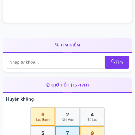
🔍 TÌM KIẾM
🔍
Tìm
⏰ GIỜ TỐT (15-17H)
Huyền không
6
2
4
Lục Bạch
Nhị Hắc
Tứ Lục
5
7
9