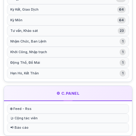
Ký Kết, Giao Dịch
64
Kỳ Môn
64
Tư vấn, Khảo sát
23
Nhậm Chức, Ban Lệnh
1
Khởi Công, Nhập trạch
1
Động Thổ, Đổ Mái
1
Hẹn Hò, Kết Thân
1
⚙️ C.PANEL
🌐 Feed - Rss
🤝 Cộng tác viên
📢 Báo cáo