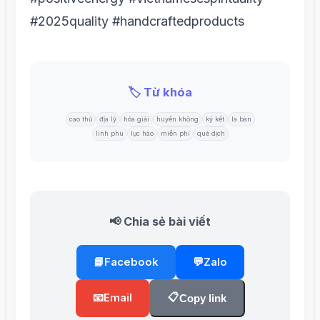
#2025quality #handcraftedproducts
🏷️ Từ khóa
cao thủ
địa lý
hóa giải
huyền không
ký kết
la bàn
linh phù
lục hào
miễn phí
quẻ dịch
📢 Chia sẻ bài viết
📘
Facebook
💬
Zalo
📋
📧
Email
Copy link