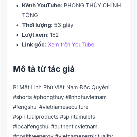
Kênh YouTube:
PHONG THỦY CHÍNH
TÔNG
Thời lượng:
53 giây
Lượt xem:
182
Link gốc:
Xem trên YouTube
Mô tả từ tác giả
Bí Mật Linh Phù Việt Nam Độc Quyền!
#shorts #phongthuy #linhphuvietnam
#fengshui #vietnameseculture
#spiritualproducts #spiritamulets
#localfengshui #authenticvietnam
#positiveenergy #vietnamesespirituality