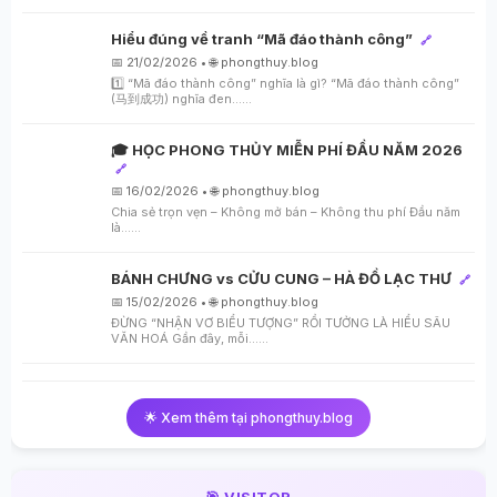
Hiểu đúng về tranh “Mã đáo thành công”
🔗
📅 21/02/2026 • 🌐 phongthuy.blog
1️⃣ “Mã đáo thành công” nghĩa là gì? “Mã đáo thành công”
(马到成功) nghĩa đen…...
🎓 HỌC PHONG THỦY MIỄN PHÍ ĐẦU NĂM 2026
🔗
📅 16/02/2026 • 🌐 phongthuy.blog
Chia sẻ trọn vẹn – Không mở bán – Không thu phí Đầu năm
là…...
BÁNH CHƯNG vs CỬU CUNG – HÀ ĐỒ LẠC THƯ
🔗
📅 15/02/2026 • 🌐 phongthuy.blog
ĐỪNG “NHẬN VƠ BIỂU TƯỢNG” RỒI TƯỞNG LÀ HIỂU SÂU
VĂN HOÁ Gần đây, mỗi…...
🌟 Xem thêm tại phongthuy.blog
🎯 VISITOR