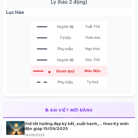
Lý (hào 2 động)
Lục Hào
━━━
Huynh đệ
Tuất Thổ
━━━
Tử tôn
Thân Kim
━━━
Phụ mẫu
Ngọ Hoả
━━━
Huynh đệ
Sửu Thổ
━━━
Quan quỷ
Mão Mộc
●
━ ━
Phụ mẫu
Tỵ Hoả
📝 BÀI VIẾT MỚI ĐĂNG
Giờ tốt hướng đẹp ký kết, xuất hành,… theo Kỳ môn
độn giáp 15/09/2025
14/09/2025