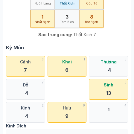
Ngũ Hoàng
Thất Xích
Cửu Tử
1
3
8
Nhất Bạch
Tam Bích
Bát Bạch
Sao trung cung:
Thất Xích 7
Kỳ Môn
6
1
8
Cảnh
Khai
Thương
7
6
-4
7
3
Đỗ
Sinh
-4
13
2
9
4
Kinh
Hưu
1
-4
9
Kinh Dịch