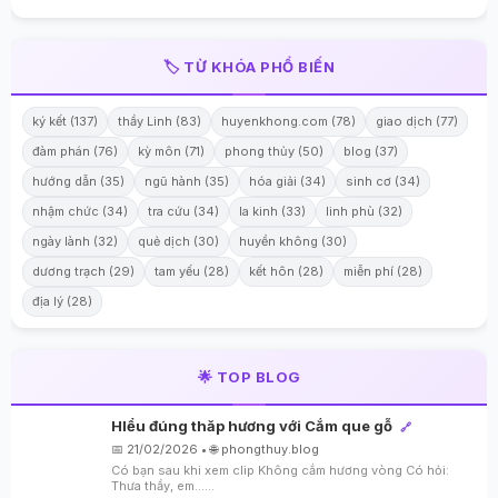
🏷️ TỪ KHÓA PHỔ BIẾN
ký kết (137)
thầy Linh (83)
huyenkhong.com (78)
giao dịch (77)
đàm phán (76)
kỳ môn (71)
phong thủy (50)
blog (37)
hướng dẫn (35)
ngũ hành (35)
hóa giải (34)
sinh cơ (34)
nhậm chức (34)
tra cứu (34)
la kinh (33)
linh phù (32)
ngày lành (32)
quẻ dịch (30)
huyền không (30)
dương trạch (29)
tam yếu (28)
kết hôn (28)
miễn phí (28)
địa lý (28)
🌟 TOP BLOG
HIểu đúng thăp hương với Cắm que gỗ
🔗
📅 21/02/2026 • 🌐 phongthuy.blog
Có bạn sau khi xem clip Không cắm hương vòng Có hỏi:
Thưa thầy, em…...