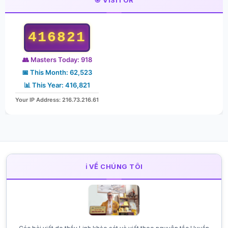
416821
👥 Masters Today: 918
📅 This Month: 62,523
📊 This Year: 416,821
Your IP Address: 216.73.216.61
ℹ️ VỀ CHÚNG TÔI