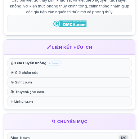
Các bài viết do thầy Linh khảo sát và viết theo nguyên tắc Huyền
không, với kiến thức phong thủy chính tông, chính thống nhằm giúp
độc giả tiếp cận nguồn tri thức mở về phong thủy.
🔗 LIÊN KẾT HỮU ÍCH
🔮
Xem Huyền không
🌟 Giờ châm cứu
🎯 Sinhco.vn
📚 TruyenNghe.com
✨ Linhphu.vn
📂 CHUYÊN MỤC
Blog, News
120