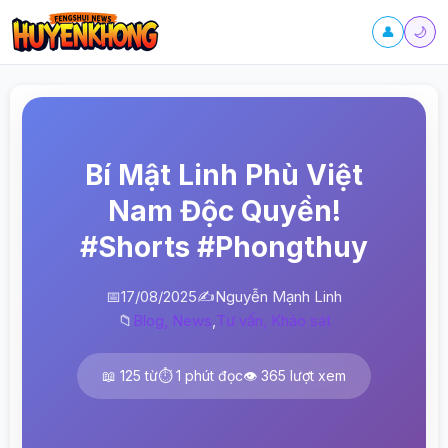
👤
🌙
Bí Mật Linh Phù Việt
Nam Độc Quyền!
#Shorts #Phongthuy
📅
17/08/2025
✍️
Nguyễn Mạnh Linh
📁
Blog, News
,
Tư vấn, Khảo sát
📖 125 từ
⏱️ 1 phút đọc
👁️ 365 lượt xem