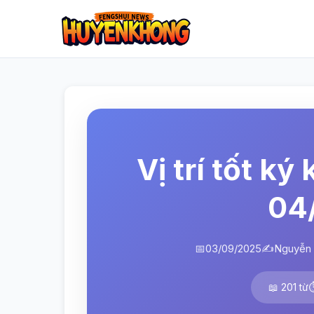
Vị trí tốt ký
04
📅
03/09/2025
✍️
Nguyễn 
📖 201 từ
⏱