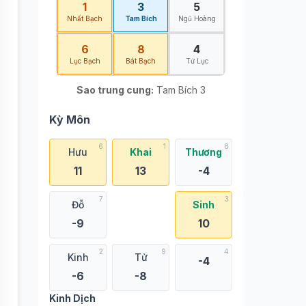
1
3
5
Nhất Bạch
Tam Bích
Ngũ Hoàng
6
8
4
Lục Bạch
Bát Bạch
Tứ Lục
Sao trung cung:
Tam Bích 3
Kỳ Môn
6
1
8
Hưu
Khai
Thương
11
13
-4
7
3
Đỗ
Sinh
-9
10
2
9
4
Kinh
Tử
-4
-6
-8
Kinh Dịch