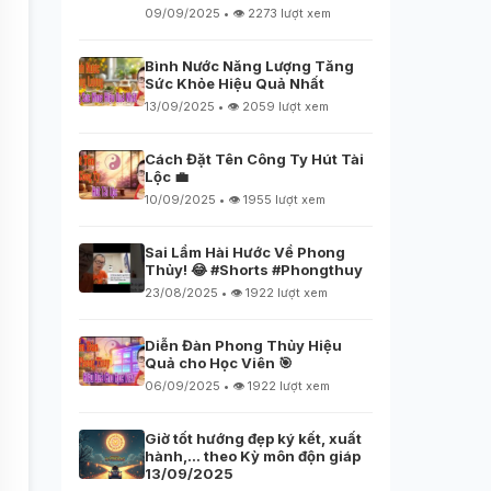
09/09/2025 • 👁️ 2273 lượt xem
Bình Nước Năng Lượng Tăng
Sức Khỏe Hiệu Quả Nhất
13/09/2025 • 👁️ 2059 lượt xem
Cách Đặt Tên Công Ty Hút Tài
Lộc 💼
10/09/2025 • 👁️ 1955 lượt xem
Sai Lầm Hài Hước Về Phong
Thủy! 😂 #Shorts #Phongthuy
23/08/2025 • 👁️ 1922 lượt xem
Diễn Đàn Phong Thủy Hiệu
Quả cho Học Viên 🎯
06/09/2025 • 👁️ 1922 lượt xem
Giờ tốt hướng đẹp ký kết, xuất
hành,… theo Kỳ môn độn giáp
13/09/2025