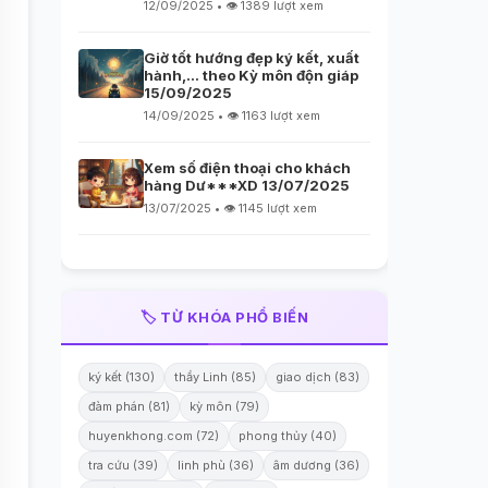
12/09/2025 • 👁️ 1389 lượt xem
Giờ tốt hướng đẹp ký kết, xuất
hành,… theo Kỳ môn độn giáp
15/09/2025
14/09/2025 • 👁️ 1163 lượt xem
Xem số điện thoại cho khách
hàng Dư***XD 13/07/2025
13/07/2025 • 👁️ 1145 lượt xem
🏷️ TỪ KHÓA PHỔ BIẾN
ký kết (130)
thầy Linh (85)
giao dịch (83)
đàm phán (81)
kỳ môn (79)
huyenkhong.com (72)
phong thủy (40)
tra cứu (39)
linh phù (36)
âm dương (36)