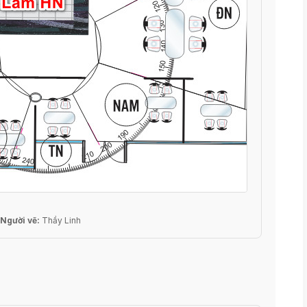
Người vẽ:
Thầy Linh