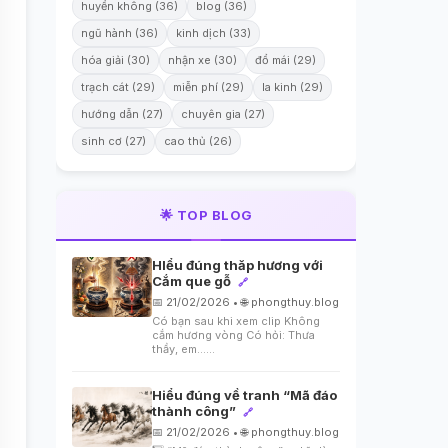
huyền không (36)
blog (36)
ngũ hành (36)
kinh dịch (33)
hóa giải (30)
nhận xe (30)
đổ mái (29)
trạch cát (29)
miễn phí (29)
la kinh (29)
hướng dẫn (27)
chuyên gia (27)
sinh cơ (27)
cao thủ (26)
🌟 TOP BLOG
HIểu đúng thăp hương với
Cắm que gỗ
🔗
📅 21/02/2026 • 🌐 phongthuy.blog
Có bạn sau khi xem clip Không
cắm hương vòng Có hỏi: Thưa
thầy, em…...
Hiểu đúng về tranh “Mã đáo
thành công”
🔗
📅 21/02/2026 • 🌐 phongthuy.blog