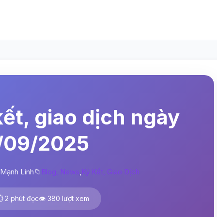
 kết, giao dịch ngày
/09/2025
Mạnh Linh
📁
Blog, News
,
Ký Kết, Giao Dịch
️ 2 phút đọc
👁️ 380 lượt xem