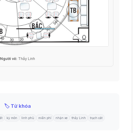
Người vẽ:
Thầy Linh
🏷️ Từ khóa
ết
kỳ môn
linh phù
miễn phí
nhận xe
thầy Linh
trạch cát