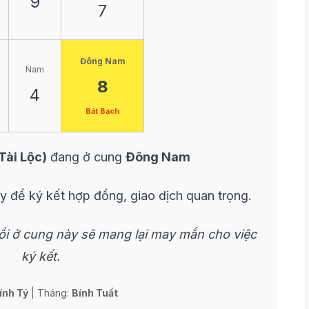
9
7
Đông Nam
Nam
8
4
Bát Bạch
Tài Lộc)
đang ở cung
Đông Nam
gày để ký kết hợp đồng, giao dịch quan trọng.
gồi ở cung này sẽ mang lại may mắn cho việc
ký kết.
ính Tý
| Tháng:
Bính Tuất