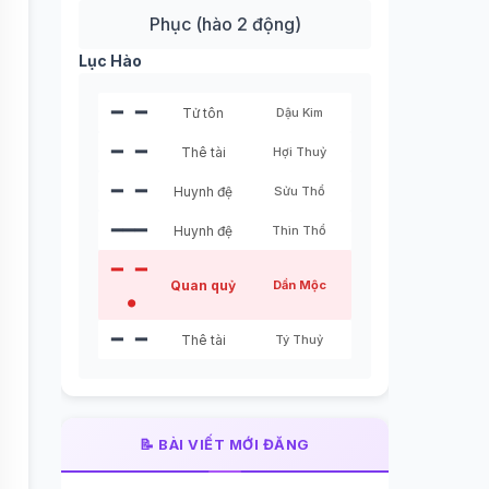
Phục (hào 2 động)
Lục Hào
━ ━
Tử tôn
Dậu Kim
━ ━
Thê tài
Hợi Thuỷ
━ ━
Huynh đệ
Sửu Thổ
━━━
Huynh đệ
Thìn Thổ
━ ━
Quan quỷ
Dần Mộc
●
━ ━
Thê tài
Tý Thuỷ
📝 BÀI VIẾT MỚI ĐĂNG