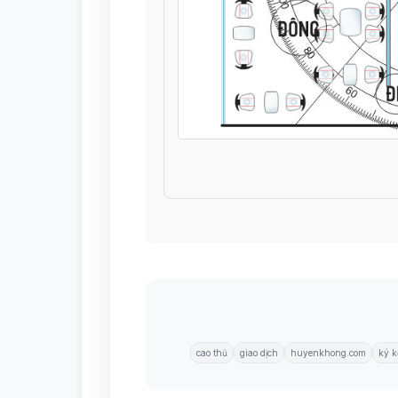
cao thủ
giao dịch
huyenkhong.com
ký k