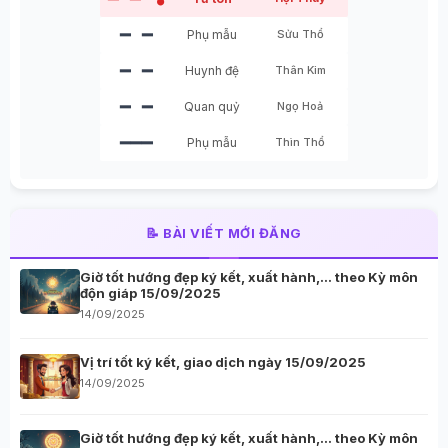
●
━ ━
Phụ mẫu
Sửu Thổ
━ ━
Huynh đệ
Thân Kim
━ ━
Quan quỷ
Ngọ Hoả
━━━
Phụ mẫu
Thìn Thổ
📝 BÀI VIẾT MỚI ĐĂNG
Giờ tốt hướng đẹp ký kết, xuất hành,… theo Kỳ môn
độn giáp 15/09/2025
14/09/2025
Vị trí tốt ký kết, giao dịch ngày 15/09/2025
14/09/2025
Giờ tốt hướng đẹp ký kết, xuất hành,… theo Kỳ môn