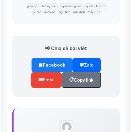
giao dịch
hướng dẫn
huyenkhong.com
ký kết
la kinh
lục hào
miễn phí
ngũ linh
quẻ dịch
thầy Linh
📢 Chia sẻ bài viết
📘
Facebook
💬
Zalo
📋
📧
Email
Copy link