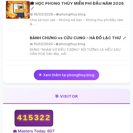
🎓 HỌC PHONG THỦY MIỄN PHÍ ĐẦU NĂM 2026
🔗
📅 16/02/2026 • 🌐 phongthuy.blog
Chia sẻ trọn vẹn – Không mở bán – Không thu phí Đầu năm
là…...
BÁNH CHƯNG vs CỬU CUNG – HÀ ĐỒ LẠC THƯ
🔗
📅 15/02/2026 • 🌐 phongthuy.blog
ĐỪNG “NHẬN VƠ BIỂU TƯỢNG” RỒI TƯỞNG LÀ HIỂU SÂU
VĂN HOÁ Gần đây, mỗi…...
🌟 Xem thêm tại phongthuy.blog
🎯 VISITOR
415322
👥 Masters Today: 607