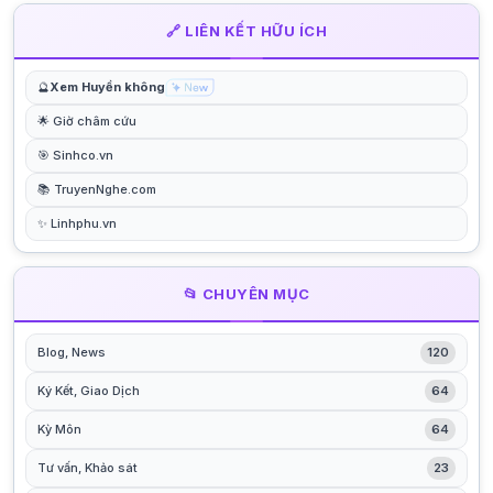
🔗 LIÊN KẾT HỮU ÍCH
🔮
Xem Huyền không
🌟 Giờ châm cứu
🎯 Sinhco.vn
📚 TruyenNghe.com
✨ Linhphu.vn
📂 CHUYÊN MỤC
Blog, News
120
Ký Kết, Giao Dịch
64
Kỳ Môn
64
Tư vấn, Khảo sát
23