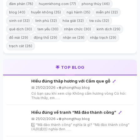
đàm phán (78)
huyenkhong.com (77)
phong thủy (46)
blog (40)
huyền không (35)
ngũ hành (35)
miễn phí (32)
sinh cơ (32)
linh phù (32)
hóa giải (32)
tra cứu (32)
quẻ dịch (30)
tam yếu (30)
nhậm chức (30)
kinh dịch (29)
đổ mái (29)
động thổ (29)
nhận xe (29)
nhập trạch (29)
trạch cát (28)
🌟 TOP BLOG
HIểu đúng thăp hương với Cắm que gỗ
🔗
📅 21/02/2026 • 🌐 phongthuy.blog
Có bạn sau khi xem clip Không cắm hương vòng Có hỏi:
Thưa thầy, em…...
Hiểu đúng về tranh “Mã đáo thành công”
🔗
📅 21/02/2026 • 🌐 phongthuy.blog
1️⃣ “Mã đáo thành công” nghĩa là gì? “Mã đáo thành công”
(马到成功) nghĩa đen…...