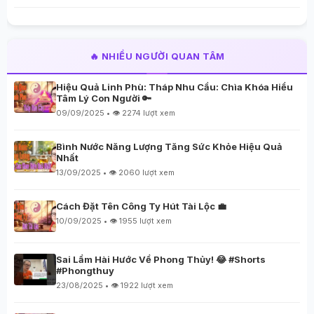
🔥 NHIỀU NGƯỜI QUAN TÂM
Hiệu Quả Linh Phù: Tháp Nhu Cầu: Chìa Khóa Hiểu
Tâm Lý Con Người 🔑
09/09/2025 • 👁️ 2274 lượt xem
Bình Nước Năng Lượng Tăng Sức Khỏe Hiệu Quả
Nhất
13/09/2025 • 👁️ 2060 lượt xem
Cách Đặt Tên Công Ty Hút Tài Lộc 💼
10/09/2025 • 👁️ 1955 lượt xem
Sai Lầm Hài Hước Về Phong Thủy! 😂 #Shorts
#Phongthuy
23/08/2025 • 👁️ 1922 lượt xem