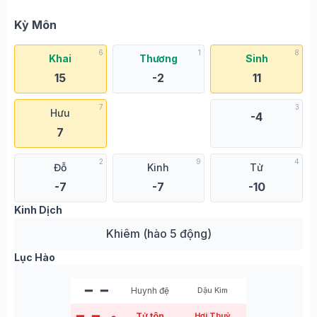
Kỳ Môn
6
1
8
Khai
Thương
Sinh
15
-2
11
7
3
Hưu
-4
7
2
9
4
Đỗ
Kinh
Tử
-7
-7
-10
Kinh Dịch
Khiêm (hào 5 động)
Lục Hào
━ ━
Huynh đệ
Dậu Kim
━ ━
Tử tôn
Hợi Thuỷ