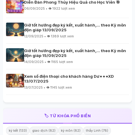
Diễn Đàn Phong Thủy Hiệu Quả cho Học Viên 🎯
06/09/2025 • 👁️ 1922 lượt xem
Giờ tốt hướng đẹp ký kết, xuất hành,… theo Kỳ môn
độn giáp 13/09/2025
12/09/2025 • 👁️ 1389 lượt xem
Giờ tốt hướng đẹp ký kết, xuất hành,… theo Kỳ môn
độn giáp 15/09/2025
14/09/2025 • 👁️ 1165 lượt xem
Xem số điện thoại cho khách hàng Dư***XD
13/07/2025
13/07/2025 • 👁️ 1145 lượt xem
🏷️ TỪ KHÓA PHỔ BIẾN
ký kết (133)
giao dịch (82)
kỳ môn (82)
thầy Linh (78)