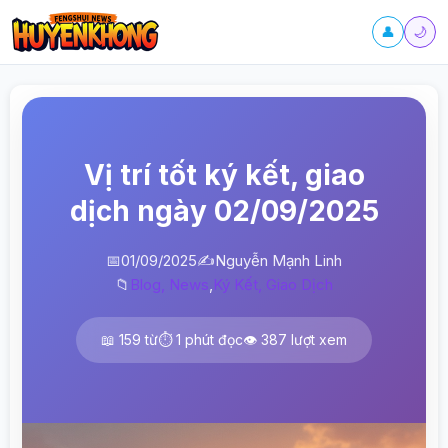
👤
🌙
Vị trí tốt ký kết, giao
dịch ngày 02/09/2025
📅
01/09/2025
✍️
Nguyễn Mạnh Linh
📁
Blog, News
,
Ký Kết, Giao Dịch
📖 159 từ
⏱️ 1 phút đọc
👁️ 387 lượt xem