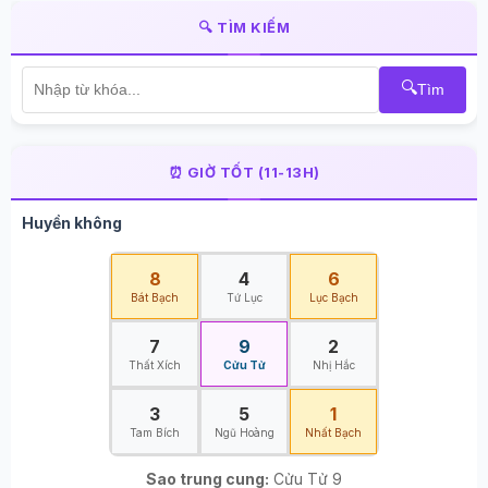
🔍 TÌM KIẾM
🔍
Tìm
⏰ GIỜ TỐT (11-13H)
Huyền không
8
4
6
Bát Bạch
Tứ Lục
Lục Bạch
7
9
2
Thất Xích
Cửu Tử
Nhị Hắc
3
5
1
Tam Bích
Ngũ Hoàng
Nhất Bạch
Sao trung cung:
Cửu Tử 9